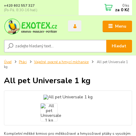
0
ks
+420 602 557 327
za
0 Kč
(Po-Pá, 8:30-16 hod.)
Menu
Hledat
Úvod
Ptáci
Vaječné, ovocné a hmyzí míchanice
All pet Universale 1
kg
All pet Universale 1 kg
Kompletní měkké krmivo pro měkkožravé a hmyzožravé ptáky s vysokým