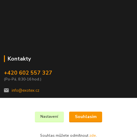
Kontakty
+420 602 557 327
(Po-Pá, 8:30-16 hod.)
info@exotex.cz
Souhlasím
Nastavení
Copyright © 2023 EXOTEX.cz
Souhlas můžete odmítnout
zde
.