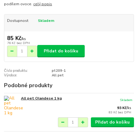
podílem ovoce.
celý popis
Dostupnost
Skladem
85 Kč
/
ks
76 Kč
bez DPH
Přidat do košíku
Číslo produktu:
pt209-1
Výrobce:
All pet
Podobné produkty
All pet Olandese 1 kg
Skladem
93 Kč
/
ks
83 Kč
bez DPH
Přidat do košíku