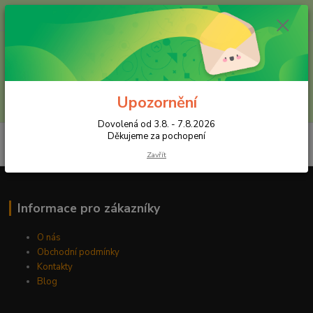
+420 602 557 327
(Po-Pá, 8:30-16 hod.)
Menu
Upozornění
Hledat
Dovolená od 3.8. - 7.8.2026
Děkujeme za pochopení
Zavřít
Informace pro zákazníky
O nás
Obchodní podmínky
Kontakty
Blog