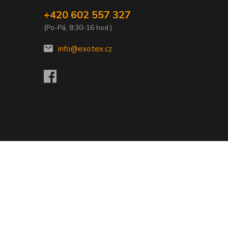
+420 602 557 327
(Po-Pá, 8:30-16 hod.)
info@exotex.cz
Vytvořeno na
Eshop-rychle.cz