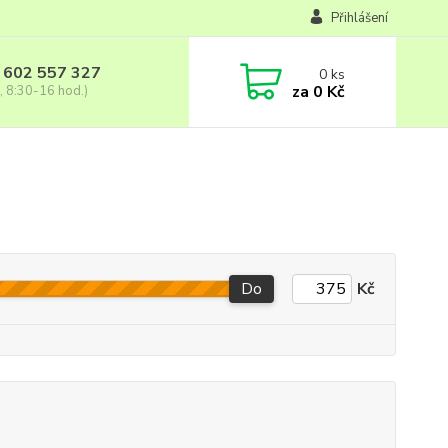
Přihlášení
 602 557 327
0
ks
za
0 Kč
, 8:30-16 hod.)
Do
Kč