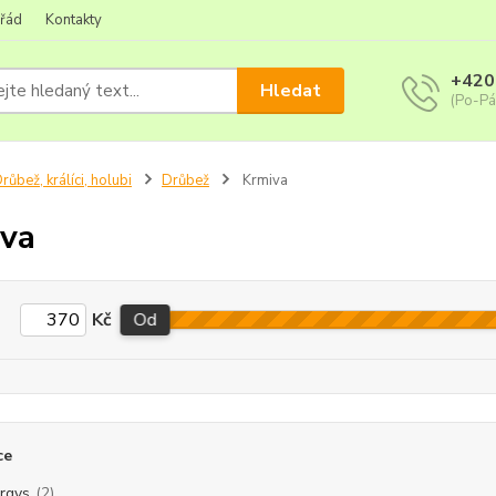
 řád
Kontakty
+420
Hledat
(Po-Pá
růbež, králíci, holubi
Drůbež
Krmiva
va
Kč
Od
ce
rgys
(2)