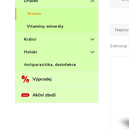
Drůbež
Krmiva
Vitamíny, minerály
Nejnově
Králíci
Zobrazuji 
Holubi
Antiparazitika, dezinfekce
Výprodej
Akční zboží