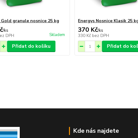
 Gold granule nosnice 25 kg
Energys Nosnice Klasik 25 k
č
370 Kč
/
ks
/
ks
Skladem
ez DPH
330 Kč
bez DPH
Přidat do košíku
Přidat do ko
Kde nás najdete