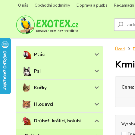
O nás
Obchodní podmínky
Doprava a platba
Reklamační
Úvod
D
Ptáci
Krmi
Psi
Cena:
Kočky
Hlodavci
Drůbež, králíci, holubi
Výrob
Ene