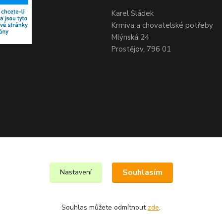
Karel Sládek
Krmiva a chovatelské potřeby
Mlýnská 24
Prostějov, 796 01
Souhlasím
Nastavení
Souhlas můžete odmítnout
zde
.