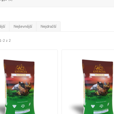
jší
Nejlevnější
Nejdražší
1-2 z 2