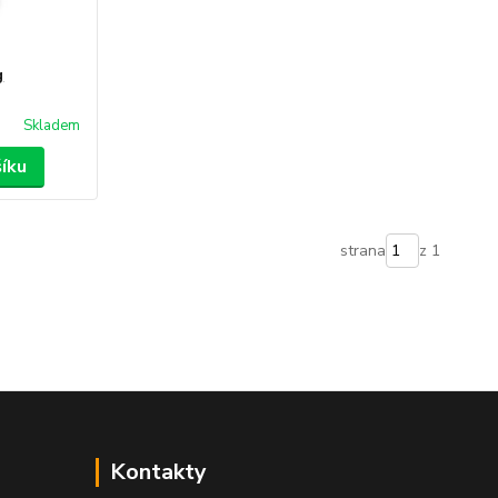
g
Skladem
šíku
strana
z 1
Kontakty