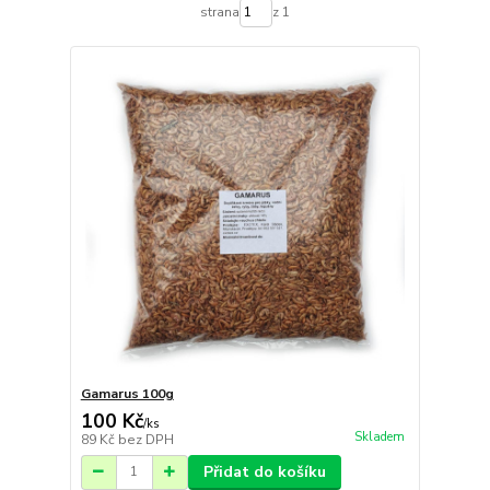
strana
z 1
Gamarus 100g
100 Kč
/
ks
Skladem
89 Kč
bez DPH
Přidat do košíku