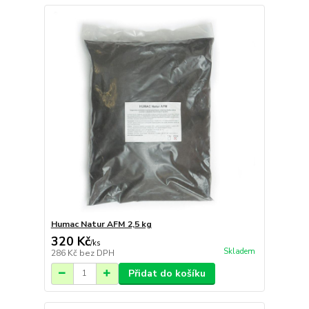
Humac Natur AFM 2,5 kg
320 Kč
/
ks
Skladem
286 Kč
bez DPH
Přidat do košíku