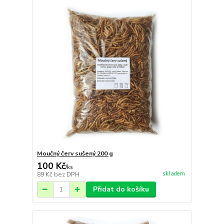
Moučný červ sušený 200 g
100 Kč
/
ks
skladem
89 Kč
bez DPH
Přidat do košíku