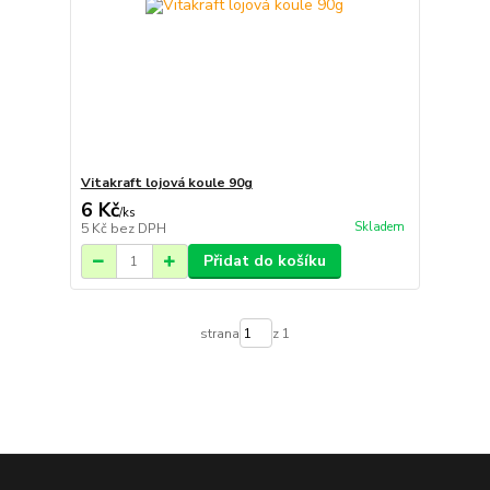
Vitakraft lojová koule 90g
6 Kč
/
ks
Skladem
5 Kč
bez DPH
Přidat do košíku
strana
z 1