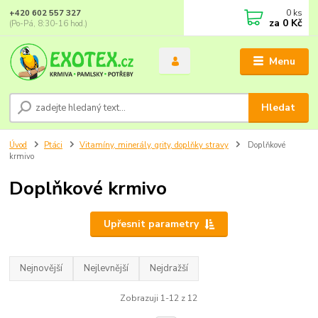
0
ks
+420 602 557 327
za
0 Kč
(Po-Pá, 8:30-16 hod.)
Menu
Hledat
Úvod
Ptáci
Vitamíny, minerály, grity, doplňky stravy
Doplňkové
krmivo
Doplňkové krmivo
Upřesnit parametry
Nejnovější
Nejlevnější
Nejdražší
Zobrazuji 1-12 z 12