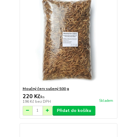
Moučný červ sušený 500 g
220 Kč
/
ks
Skladem
196 Kč
bez DPH
Přidat do košíku