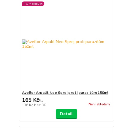
TOP produkt
Aveflor Arpalit Neo Sprej proti parazitům 150ml
165 Kč
/
ks
Není skladem
136 Kč
bez DPH
Detail