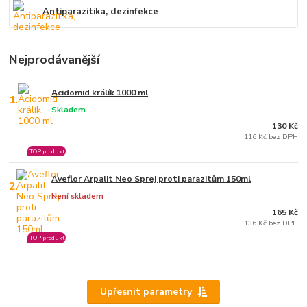
Antiparazitika, dezinfekce
Nejprodávanější
Acidomid králík 1000 ml
1.
Skladem
130 Kč
116 Kč bez DPH
TOP produkt
Aveflor Arpalit Neo Sprej proti parazitům 150ml
2.
Není skladem
165 Kč
136 Kč bez DPH
TOP produkt
Upřesnit parametry