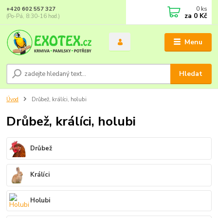
0
ks
+420 602 557 327
za
0 Kč
(Po-Pá, 8:30-16 hod.)
Menu
Hledat
Úvod
Drůbež, králíci, holubi
Drůbež, králíci, holubi
Drůbež
Králíci
Holubi