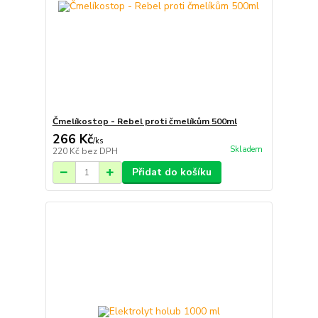
Čmelíkostop - Rebel proti čmelíkům 500ml
266 Kč
/
ks
Skladem
220 Kč
bez DPH
Přidat do košíku