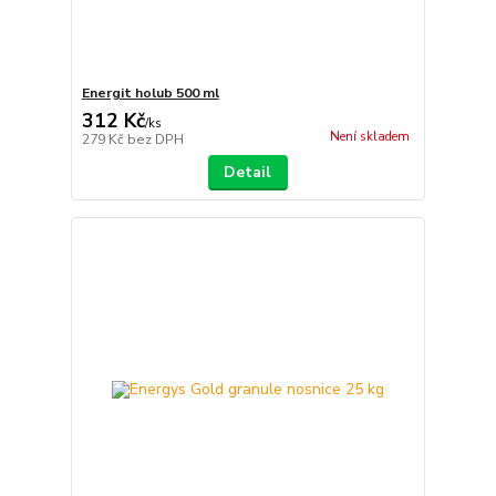
Energit holub 500 ml
312 Kč
/
ks
Není skladem
279 Kč
bez DPH
Detail