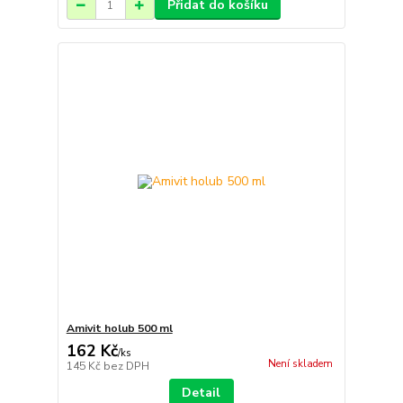
Přidat do košíku
Amivit holub 500 ml
162 Kč
/
ks
Není skladem
145 Kč
bez DPH
Detail