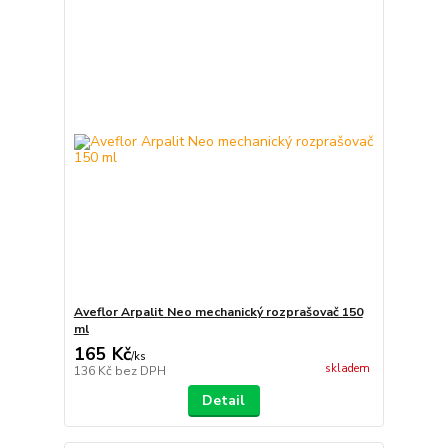
Aveflor Arpalit Neo mechanický rozprašovač 150
ml
165 Kč
/
ks
skladem
136 Kč
bez DPH
Detail