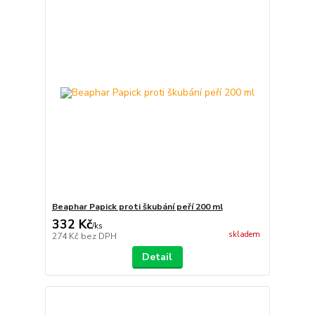
Beaphar Papick proti škubání peří 200 ml
332 Kč
/
ks
skladem
274 Kč
bez DPH
Detail