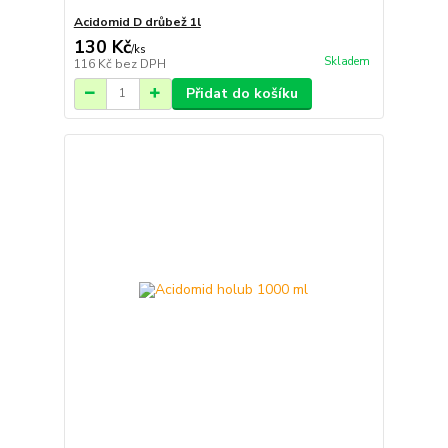
Acidomid D drůbež 1l
130 Kč
/
ks
Skladem
116 Kč
bez DPH
Přidat do košíku