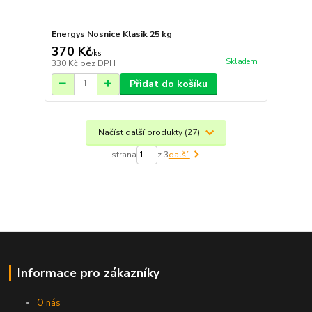
Energys Nosnice Klasik 25 kg
370 Kč
/
ks
Skladem
330 Kč
bez DPH
Přidat do košíku
Načíst další produkty (27)
strana
z 3
další
Informace pro zákazníky
O nás