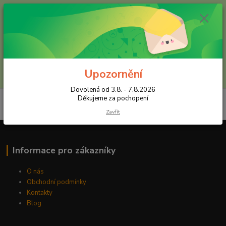
+420 602 557 327
(Po-Pá, 8:30-16 hod.)
Menu
Upozornění
Hledat
Dovolená od 3.8. - 7.8.2026
Děkujeme za pochopení
Zavřít
Informace pro zákazníky
O nás
Obchodní podmínky
Kontakty
Blog