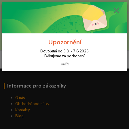
+420 602 557 327
(Po-Pá, 8:30-16 hod.)
Menu
Upozornění
Hledat
Dovolená od 3.8. - 7.8.2026
Děkujeme za pochopení
Zavřít
Informace pro zákazníky
O nás
Obchodní podmínky
Kontakty
Blog