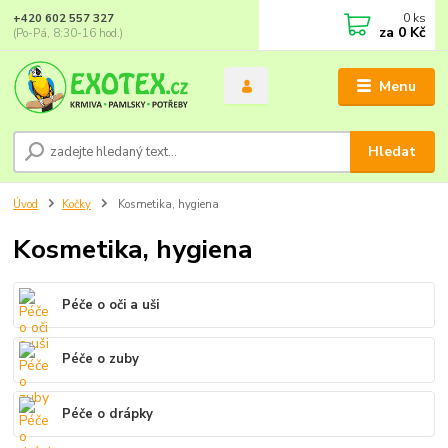
0
ks
+420 602 557 327
za
0 Kč
(Po-Pá, 8:30-16 hod.)
Menu
Hledat
Úvod
Kočky
Kosmetika, hygiena
Kosmetika, hygiena
Péče o oči a uši
Péče o zuby
Péče o drápky