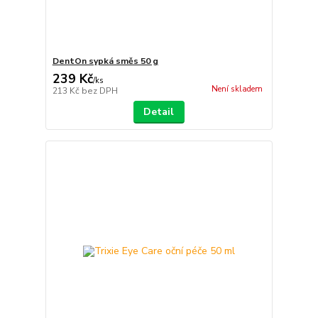
DentOn sypká směs 50 g
239 Kč
/
ks
Není skladem
213 Kč
bez DPH
Detail