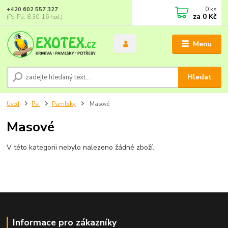
0
ks
+420 602 557 327
za
0 Kč
(Po-Pá, 8:30-16 hod.)
Menu
Hledat
Úvod
Psi
Pamlsky
Masové
Masové
V této kategorii nebylo nalezeno žádné zboží.
Informace pro zákazníky