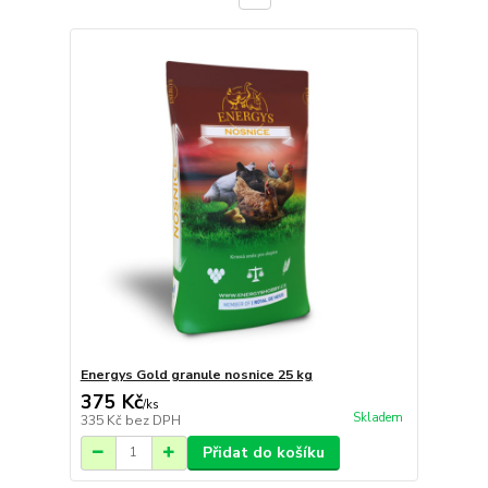
Energys Gold granule nosnice 25 kg
375 Kč
/
ks
Skladem
335 Kč
bez DPH
Přidat do košíku