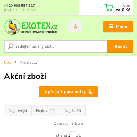
0
ks
+420 602 557 327
za
0 Kč
(Po-Pá, 8:30-16 hod.)
Menu
Hledat
Úvod
Akční zboží
Akční zboží
Upřesnit parametry
Nejnovější
Nejlevnější
Nejdražší
Zobrazuji 1-5 z 5
strana
z 1