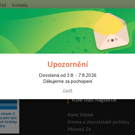
 řád
Kontakty
+420
Hledat
(Po-Pá
Upozornění
Dovolená od 3.8. - 7.8.2026
Děkujeme za pochopení
Zavřít
Kde nás najdete
Karel Sládek
Krmiva a chovatelské potřeby
Mlýnská 24