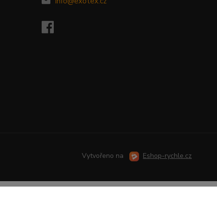
info@exotex.cz
Vytvořeno na
Eshop-rychle.cz