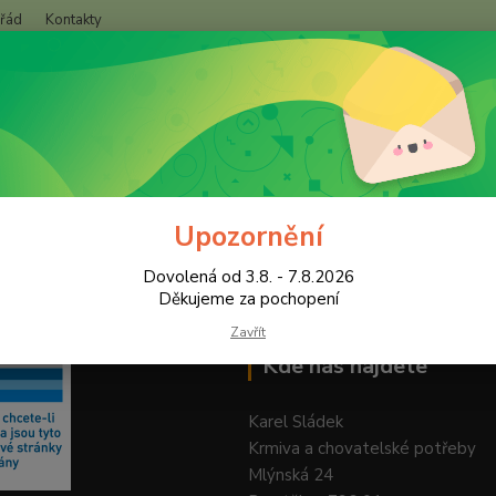
 řád
Kontakty
+420
Hledat
(Po-Pá
Upozornění
Dovolená od 3.8. - 7.8.2026
Děkujeme za pochopení
Zavřít
Kde nás najdete
Karel Sládek
Krmiva a chovatelské potřeby
Mlýnská 24