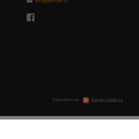
info@exotex.cz
Vytvořeno na
Eshop-rychle.cz