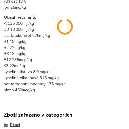
vlhkost 13%
jód 25mg/kg
Obsah vitamínů:
A 135.000m.j./kg
D3 18.000m.j./kg
E alfatokoferol 225mg/kg
B1 18 mg/kg
B2 72mg/kg
B6 18 mg/kg
B12 235mcg/kg
K3 22mg/kg
kyselina listová 8,9 mg/kg
kyselina nikotinová 315 mg/kg
pantothenan vápenatý 135 mg/kg
biotin 450mcg/kg
Zboží zařazeno v kategoriích
Ptáci