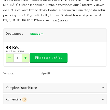
MINERÁLŮ.Určeno k doplnění krmné dávky všech druhů ptactva, v dávce
do 10% z celkové krmné dávky. Podání a dávkování:Přimíchejte do zobu
pro ptáky. 50 - 100 g perlí do 1kg krmiva. Složení: loupané prosovit. A,
D3, E, B1, B2, B6, B12, K3kyselina ...
celý popis
Dostupnost
Skladem
38 Kč
/
ks
34 Kč
bez DPH
Přidat do košíku
Výrobce:
Apetit
Kompletní specifikace
Komentáře
0