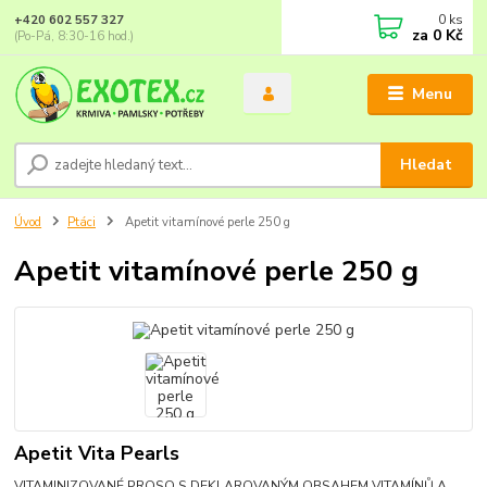
0
ks
+420 602 557 327
za
0 Kč
(Po-Pá, 8:30-16 hod.)
Menu
Hledat
Úvod
Ptáci
Apetit vitamínové perle 250 g
Apetit vitamínové perle 250 g
Apetit Vita Pearls
VITAMINIZOVANÉ PROSO S DEKLAROVANÝM OBSAHEM VITAMÍNŮ A