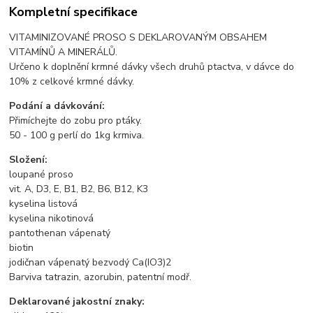
Kompletní specifikace
VITAMINIZOVANÉ PROSO S DEKLAROVANÝM OBSAHEM
VITAMÍNŮ A MINERÁLŮ.
Určeno k doplnění krmné dávky všech druhů ptactva, v dávce do
10% z celkové krmné dávky.
Podání a dávkování:
Přimíchejte do zobu pro ptáky.
50 - 100 g perlí do 1kg krmiva.
Složení:
loupané proso
vit. A, D3, E, B1, B2, B6, B12, K3
kyselina listová
kyselina nikotinová
pantothenan vápenatý
biotin
jodičnan vápenatý bezvodý Ca(IO3)2
Barviva tatrazin, azorubin, patentní modř.
Deklarované jakostní znaky: