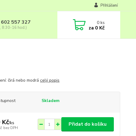
Přihlášení
 602 557 327
0
ks
za
0 Kč
, 8:30-16 hod.)
ení: čirá nebo modrá
celý popis
tupnost
Skladem
 Kč
/
ks
Přidat do košíku
Kč
bez DPH