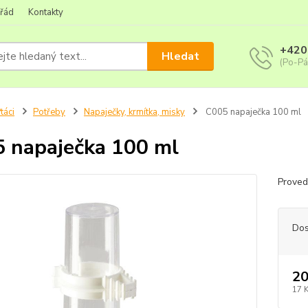
 řád
Kontakty
+420
Hledat
(Po-Pá
táci
Potřeby
Napaječky, krmítka, misky
C005 napaječka 100 ml
 napaječka 100 ml
Proved
Dos
20
17 