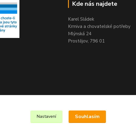
Kde nás najdete
Karel Sládek
Krmiva a chovatelské potřeby
Mlýnská 24
Prostějov, 796 01
Souhlasím
Nastavení