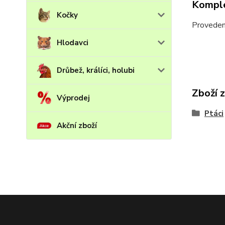
Komple
Kočky
Provedení
Hlodavci
Drůbež, králíci, holubi
Zboží 
Výprodej
Ptáci
Akční zboží