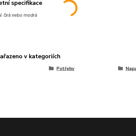
tní specifikace
: čirá nebo modrá
zařazeno v kategoriích
Potřeby
Napa