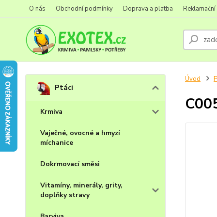
O nás
Obchodní podmínky
Doprava a platba
Reklamační
Úvod
P
Ptáci
C005
Krmiva
Vaječné, ovocné a hmyzí
míchanice
Dokrmovací směsi
Vitamíny, minerály, grity,
doplňky stravy
Barviva