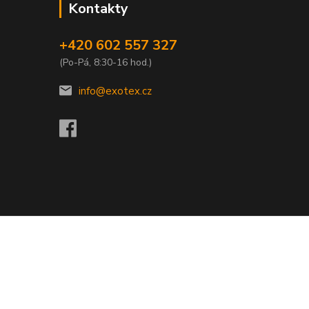
Kontakty
+420 602 557 327
(Po-Pá, 8:30-16 hod.)
info@exotex.cz