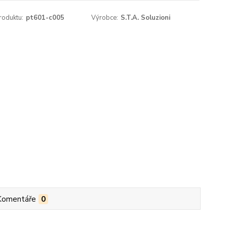
roduktu:
pt601-c005
Výrobce:
S.T.A. Soluzioni
Komentáře
0