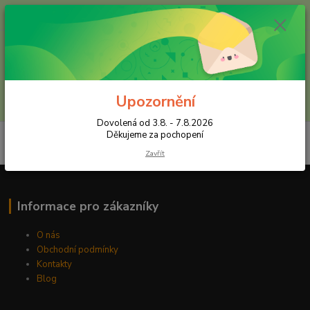
+420 602 557 327
(Po-Pá, 8:30-16 hod.)
Menu
Upozornění
Hledat
Dovolená od 3.8. - 7.8.2026
Děkujeme za pochopení
Zavřít
Informace pro zákazníky
O nás
Obchodní podmínky
Kontakty
Blog