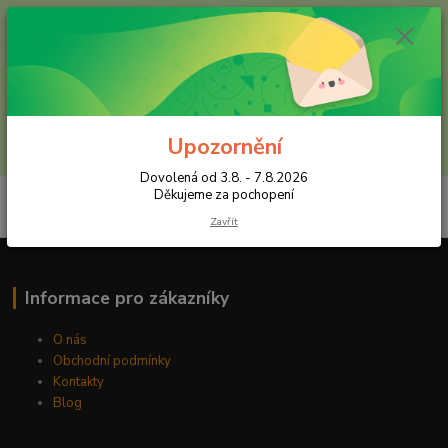
+420 602 557 327
(Po-Pá, 8:30-16 hod.)
Menu
Upozornění
Hledat
Dovolená od 3.8. - 7.8.2026
Děkujeme za pochopení
Zavřít
Informace pro zákazníky
O nás
Obchodní podmínky
Kontakty
Blog