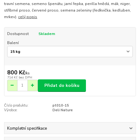
travní semena, semeno špenátu, jarní řepka, perilla hnědá, mák, niger,
stříbrné proso, červené proso, semena zeleniny (ředkvička, kedluben,
mrkev).
celý popis
Dostupnost
Skladem
Balení
800 Kč
/
ks
714 Kč
bez DPH
Přidat do košíku
Číslo produktu:
pt010-15
Výrobce:
Deli Nature
Kompletní specifikace