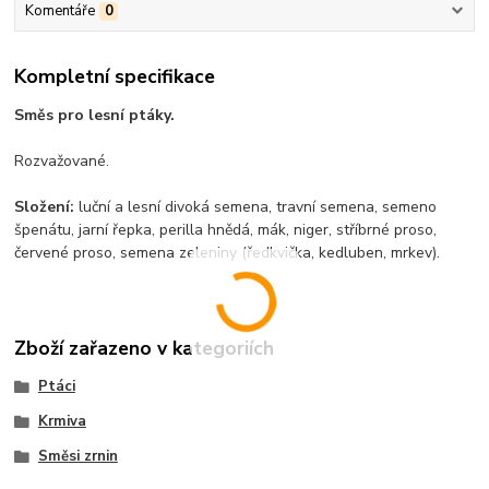
Komentáře
0
Kompletní specifikace
Směs pro lesní ptáky.
Rozvažované.
Složení:
luční a lesní divoká semena, travní semena, semeno
špenátu, jarní řepka, perilla hnědá, mák, niger, stříbrné proso,
červené proso, semena zeleniny (ředkvička, kedluben, mrkev).
Zboží zařazeno v kategoriích
Ptáci
Krmiva
Směsi zrnin