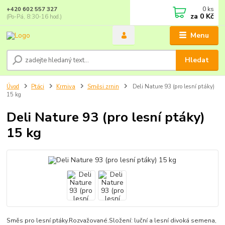
0
ks
+420 602 557 327
za
0 Kč
(Po-Pá, 8:30-16 hod.)
Menu
Hledat
Úvod
Ptáci
Krmiva
Směsi zrnin
Deli Nature 93 (pro lesní ptáky)
15 kg
Deli Nature 93 (pro lesní ptáky)
15 kg
Směs pro lesní ptáky.Rozvažované.Složení: luční a lesní divoká semena,