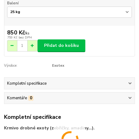
Balení
850 Kč
/
ks
759 Kč
bez DPH
Přidat do košíku
Výrobce:
Exotex
Kompletní specifikace
Komentáře
0
Kompletní specifikace
Krmivo drobné exoty (zebřičky, amadiny...).