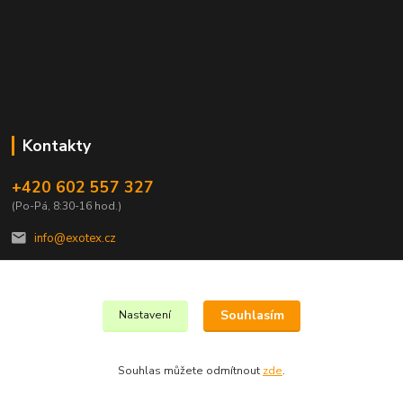
Kontakty
+420 602 557 327
(Po-Pá, 8:30-16 hod.)
info@exotex.cz
Souhlasím
Nastavení
Copyright © 2023 EXOTEX.cz
Souhlas můžete odmítnout
zde
.
Vytvořeno na
Eshop-rychle.cz