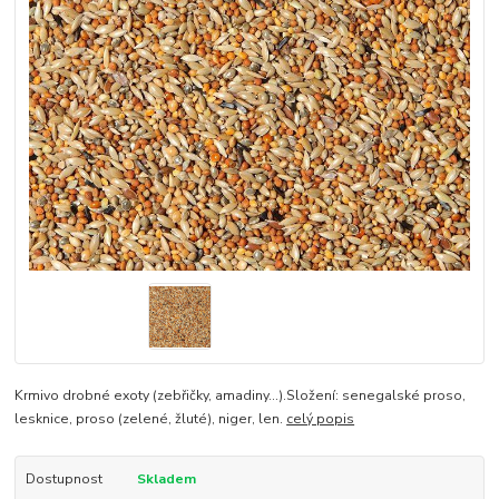
Krmivo drobné exoty (zebřičky, amadiny...).Složení: senegalské proso,
lesknice, proso (zelené, žluté), niger, len.
celý popis
Dostupnost
Skladem