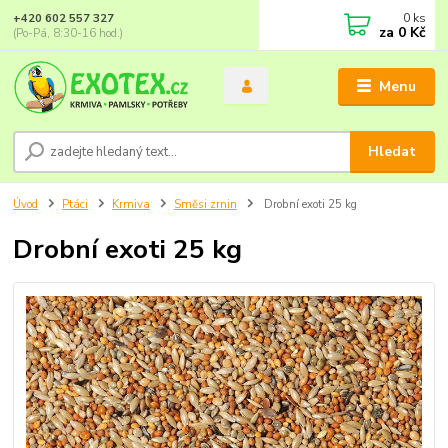
0
ks
+420 602 557 327
za
0 Kč
(Po-Pá, 8:30-16 hod.)
Menu
Hledat
Úvod
Ptáci
Krmiva
Směsi zrnin
Drobní exoti 25 kg
Drobní exoti 25 kg