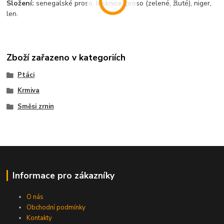
Složení:
senegalské proso, lesknice, proso (zelené, žluté), niger,
len.
Zboží zařazeno v kategoriích
Ptáci
Krmiva
Směsi zrnin
Informace pro zákazníky
O nás
Obchodní podmínky
Kontakty