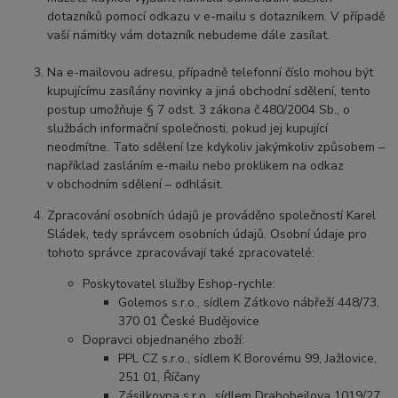
dotazníků pomocí odkazu v e-mailu s dotazníkem. V případě
vaší námitky vám dotazník nebudeme dále zasílat.
Na e-mailovou adresu, případně telefonní číslo mohou být
kupujícímu zasílány novinky a jiná obchodní sdělení, tento
postup umožňuje § 7 odst. 3 zákona č.480/2004 Sb., o
službách informační společnosti, pokud jej kupující
neodmítne. Tato sdělení lze kdykoliv jakýmkoliv způsobem –
například zasláním e-mailu nebo proklikem na odkaz
v obchodním sdělení – odhlásit.
Zpracování osobních údajů je prováděno společností Karel
Sládek, tedy správcem osobních údajů. Osobní údaje pro
tohoto správce zpracovávají také zpracovatelé:
Poskytovatel služby Eshop-rychle:
Golemos s.r.o., sídlem Zátkovo nábřeží 448/73,
370 01 České Budějovice
Dopravci objednaného zboží:
PPL CZ s.r.o., sídlem K Borovému 99, Jažlovice,
251 01, Říčany
Zásilkovna s.r.o., sídlem Drahobejlova 1019/27,