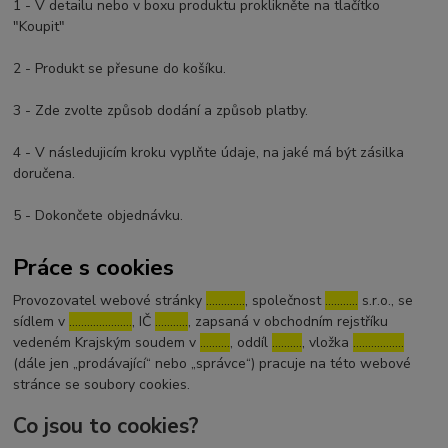
1 - V detailu nebo v boxu produktu proklikněte na tlačítko
"Koupit"
2 - Produkt se přesune do košíku.
3 - Zde zvolte způsob dodání a způsob platby.
4 - V následujicím kroku vyplňte údaje, na jaké má být zásilka
doručena.
5 - Dokončete objednávku.
Práce s cookies
Provozovatel webové stránky
………….
, společnost
………..
s.r.o., se
sídlem v
…………………
, IČ
………..
, zapsaná v obchodním rejstříku
vedeném Krajským soudem v
……….
, oddíl
……….
, vložka
……………..
(dále jen „prodávající“ nebo „správce“) pracuje na této webové
stránce se soubory cookies.
Co jsou to cookies?