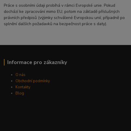
Práce s osobními údaji probíhá v rámci Evropské unie. Pokud
dochází ke zpracování mimo EU, potom na základě příslušných
právních předpisů (výjimky schválené Evropskou unií, případně po
splnění dalších požadavků na bezpečnost práce s daty).
Informace pro zákazníky
O nás
Obchodní podmínky
Kontakty
Blog