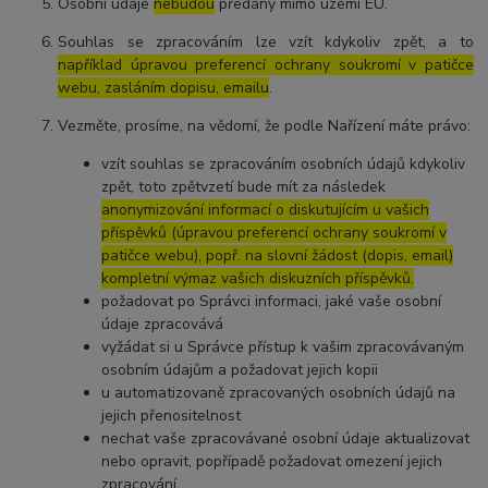
Osobní údaje
nebudou
předány mimo území EU.
Souhlas se zpracováním lze vzít kdykoliv zpět, a to
například úpravou preferencí ochrany soukromí v patičce
webu, zasláním dopisu, emailu
.
Vezměte, prosíme, na vědomí, že podle Nařízení máte právo:
vzít souhlas se zpracováním osobních údajů kdykoliv
zpět, toto zpětvzetí bude mít za následek
anonymizování informací o diskutujícím u vašich
příspěvků (úpravou preferencí ochrany soukromí v
patičce webu), popř. na slovní žádost (dopis, email)
kompletní výmaz vašich diskuzních příspěvků.
požadovat po Správci informaci, jaké vaše osobní
údaje zpracovává
vyžádat si u Správce přístup k vašim zpracovávaným
osobním údajům a požadovat jejich kopii
u automatizovaně zpracovaných osobních údajů na
jejich přenositelnost
nechat vaše zpracovávané osobní údaje aktualizovat
nebo opravit, popřípadě požadovat omezení jejich
zpracování