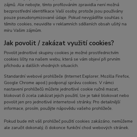
zájmů. Ale nebojte, tímto profilováním zpravidla není možná
bezprostřední identifikace Vaší osoby, protože jsou používány
pouze pseudonymizované údaje. Pokud nevyjádříte souhlas s
těmito cookies, neuvidíte v reklamních sděleních obsah ušitý na
míru Vašim zájmům.
Jak povolit / zakázat využití cookies?
Povolit jednotlivé skupiny cookies je možné prostřednictvím
cookies lišty na našem webu, která se vám objeví při prvním
příchodu a dalších vhodných situacích.
Standardní webové prohlížeče (Internet Explorer, Mozilla Firefox,
Google Chrome apod.) podporují správu cookies. V rámci
nastavení prohlížečů můžete jednotlivé cookie ručně mazat,
blokovat či zcela zakázat jejich použití, lze je také blokovat nebo
povolit jen pro jednotlivé internetové stránky. Pro detailnější
informace, prosím, použijte nápovědu vašeho prohlížeče.
Pokud bude mít váš prohlížeč použití cookies zakázáno, nemůžeme
ale zaručit dokonalý, či dokonce funkční chod webových stránek.