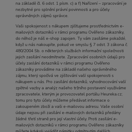
na základě čl. 6 odst. 1 písm. c) a f) Nařízení – zpracování je
nezbytné pro splnění právní povinnosti a pro účely
oprávněných zájmů správce.
Vaši spokojenost s nákupem zjišťujeme prostřednictvím e-
mailových dotazníků v rámci programu Ověřeno zákazníky,
do něhož je náš e-shop zapojen. Ty vám zasíláme pokaždé,
když u nás nakoupíte, pokud ve smyslu § 7 odst. 3 zákona č.
480/2004 Sb. o některých službách informační společnosti
jejich zasílání neodmítnete. Zpracování osobních údajů pro
účely zaslání dotazníků v rámci programu Ověřeno
zákazníky provádíme na základě našeho oprávněného
zájmu, který spočívá ve zjišťování vaší spokojenosti s
nákupem u nás. Pro zasílání dotazníků, vyhodnocování vaší
zpětné vazby a analýz našeho tržního postavení využíváme
zpracovatele, kterým je provozovatel portálu Heureka.cz;
tomu pro tyto účely můžeme předávat informace o
zakoupeném zboží a vaši e-mailovou adresu. Vaše osobní
údaje nejsou při zasílání e-mailových dotazníků předány
žádné třetí straně pro její vlastní účely. Proti zasílání e-
mailových dotazníků v rámci programu Ověřeno zákazníky
můžete kdykoli vyjádřit námitku odmítnutím dalších