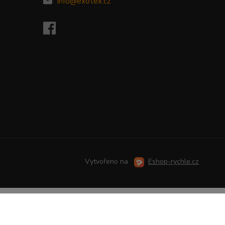
info@exotex.cz
Vytvořeno na
Eshop-rychle.cz