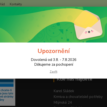
 řád
Kontakty
+420
Hledat
(Po-Pá
Upozornění
Dovolená od 3.8. - 7.8.2026
Děkujeme za pochopení
Zavřít
Kde nás najdete
Karel Sládek
Krmiva a chovatelské potřeby
Mlýnská 24