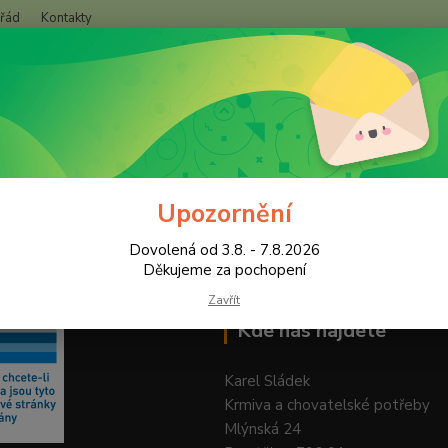
 řád
Kontakty
+420
Hledat
(Po-Pá
Upozornění
Dovolená od 3.8. - 7.8.2026
Děkujeme za pochopení
Zavřít
Kde nás najdete
Karel Sládek
Krmiva a chovatelské potřeby
Mlýnská 24