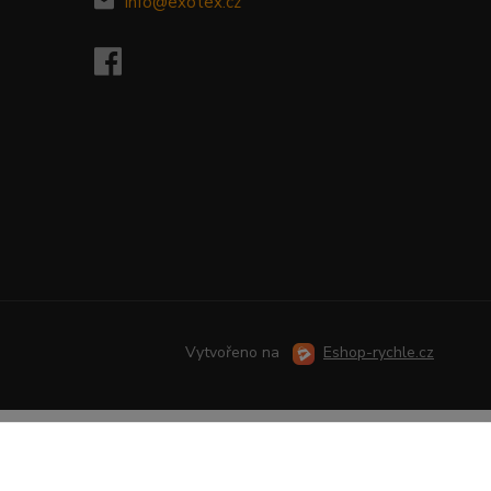
info@exotex.cz
Vytvořeno na
Eshop-rychle.cz