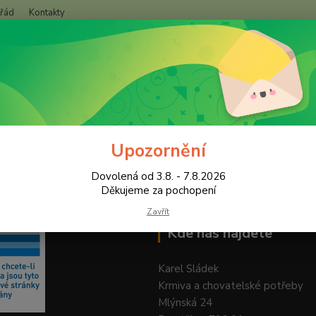
 řád
Kontakty
+420
Hledat
(Po-Pá
Upozornění
Dovolená od 3.8. - 7.8.2026
Děkujeme za pochopení
Zavřít
Kde nás najdete
Karel Sládek
Krmiva a chovatelské potřeby
Mlýnská 24