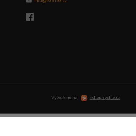
info@exotex.cz
Vytvořeno na
Eshop-rychle.cz