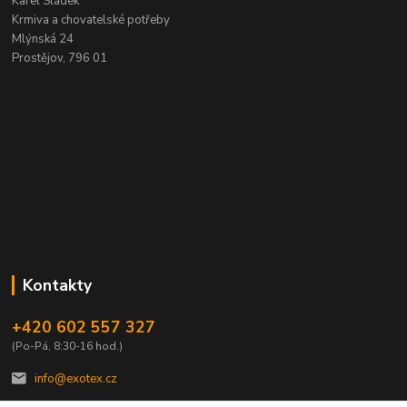
Karel Sládek
Krmiva a chovatelské potřeby
Mlýnská 24
Prostějov, 796 01
Kontakty
+420 602 557 327
(Po-Pá, 8:30-16 hod.)
info@exotex.cz