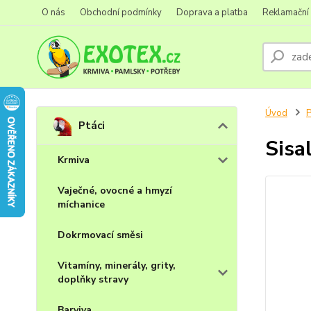
O nás
Obchodní podmínky
Doprava a platba
Reklamační
Úvod
P
Ptáci
Sisa
Krmiva
Vaječné, ovocné a hmyzí
míchanice
Dokrmovací směsi
Vitamíny, minerály, grity,
doplňky stravy
Barviva