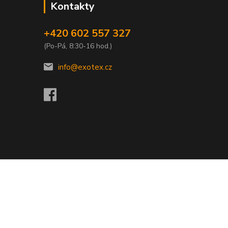
Kontakty
+420 602 557 327
(Po-Pá, 8:30-16 hod.)
info@exotex.cz