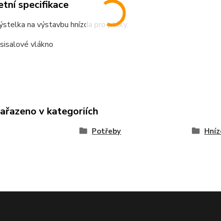
tní specifikace
výstelka na výstavbu hnízda pro ptáky.
sisalové vlákno
zařazeno v kategoriích
Potřeby
Hníz