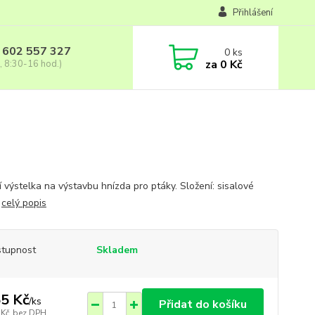
Přihlášení
 602 557 327
0
ks
za
0 Kč
, 8:30-16 hod.)
í výstelka na výstavbu hnízda pro ptáky. Složení: sisalové
o
celý popis
tupnost
Skladem
5 Kč
/
ks
Přidat do košíku
 Kč
bez DPH