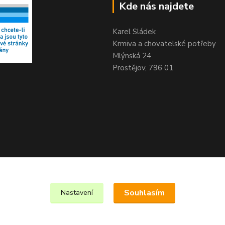
Kde nás najdete
Karel Sládek
Krmiva a chovatelské potřeby
Mlýnská 24
Prostějov, 796 01
Souhlasím
Nastavení