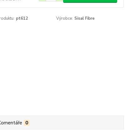
roduktu:
pt612
Výrobce:
Sisal Fibre
Komentáře
0