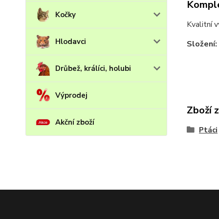
Komple
Kočky
Kvalitní 
Hlodavci
Složení:
Drůbež, králíci, holubi
Výprodej
Zboží 
Akční zboží
Ptáci