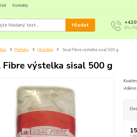
 řád
Kontakty
+420
Hledat
(Po-Pá
táci
Potřeby
Hnízdění
Sisal Fibre výstelka sisal 500 g
l Fibre výstelka sisal 500 g
Kvalitn
vlákn
Dos
15
138