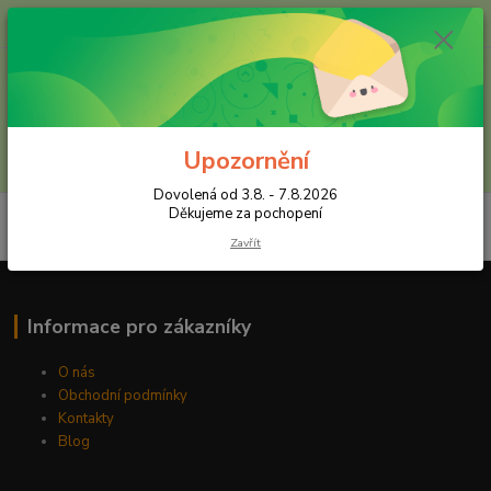
+420 602 557 327
(Po-Pá, 8:30-16 hod.)
Menu
Upozornění
Hledat
Dovolená od 3.8. - 7.8.2026
Děkujeme za pochopení
Zavřít
Informace pro zákazníky
O nás
Obchodní podmínky
Kontakty
Blog