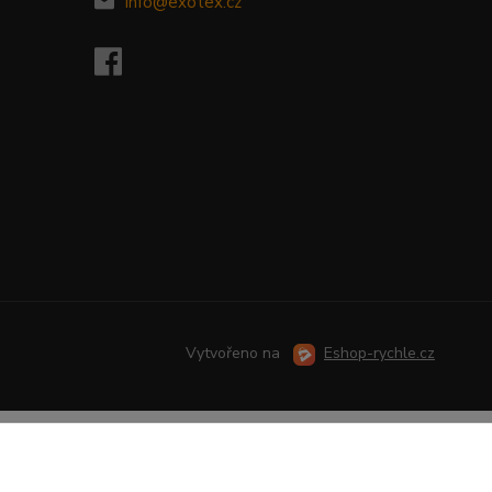
info@exotex.cz
Vytvořeno na
Eshop-rychle.cz