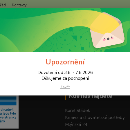
 řád
Kontakty
+420
Hledat
(Po-Pá
Upozornění
Dovolená od 3.8. - 7.8.2026
Děkujeme za pochopení
Zavřít
Kde nás najdete
Karel Sládek
Krmiva a chovatelské potřeby
Mlýnská 24