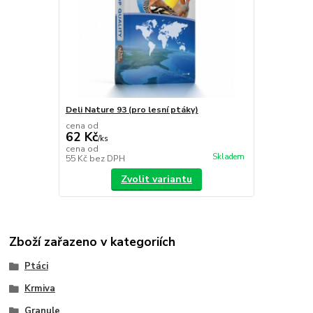
Deli Nature 93 (pro lesní ptáky)
cena od
62 Kč
/
ks
cena od
Skladem
55 Kč
bez DPH
Zvolit variantu
Zboží zařazeno v kategoriích
Ptáci
Krmiva
Granule