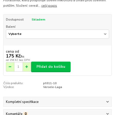
Florastimul, který podporuje střevní mikroflóru a chrání proti střevním
potížím. Složení: cereál...
celý popis
Dostupnost
Skladem
Balení
cena od
175 Kč
/
ks
od
156 Kč
bez DPH
Přidat do košíku
Číslo produktu:
pt011-10
Výrobce:
Versele-Laga
Kompletní specifikace
Komentáře
0