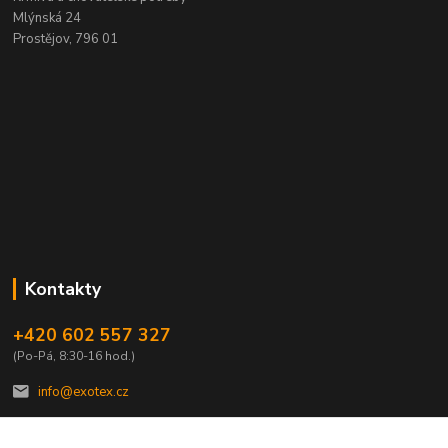
Mlýnská 24
Prostějov, 796 01
Kontakty
+420 602 557 327
(Po-Pá, 8:30-16 hod.)
info@exotex.cz