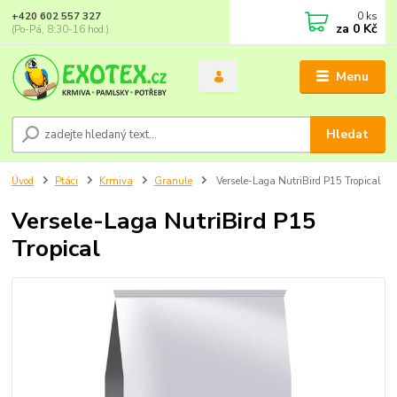
0
ks
+420 602 557 327
za
0 Kč
(Po-Pá, 8:30-16 hod.)
Menu
Hledat
Úvod
Ptáci
Krmiva
Granule
Versele-Laga NutriBird P15 Tropical
Versele-Laga NutriBird P15
Tropical