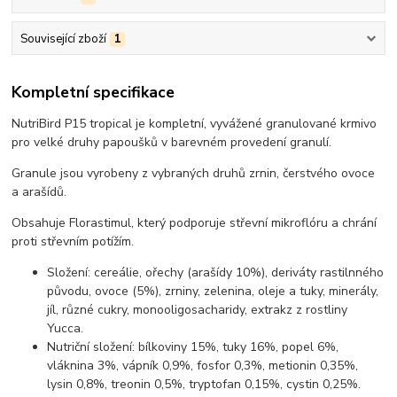
Související zboží
1
Kompletní specifikace
NutriBird P15 tropical je kompletní, vyvážené granulované krmivo
pro velké druhy papoušků v barevném provedení granulí.
Granule jsou vyrobeny z vybraných druhů zrnin, čerstvého ovoce
a arašídů.
Obsahuje Florastimul, který podporuje střevní mikroflóru a chrání
proti střevním potížím.
Složení: cereálie, ořechy (arašídy 10%), deriváty rastilnného
původu, ovoce (5%), zrniny, zelenina, oleje a tuky, minerály,
jíl, různé cukry, monooligosacharidy, extrakz z rostliny
Yucca.
Nutriční složení: bílkoviny 15%, tuky 16%, popel 6%,
vláknina 3%, vápník 0,9%, fosfor 0,3%, metionin 0,35%,
lysin 0,8%, treonin 0,5%, tryptofan 0,15%, cystin 0,25%.