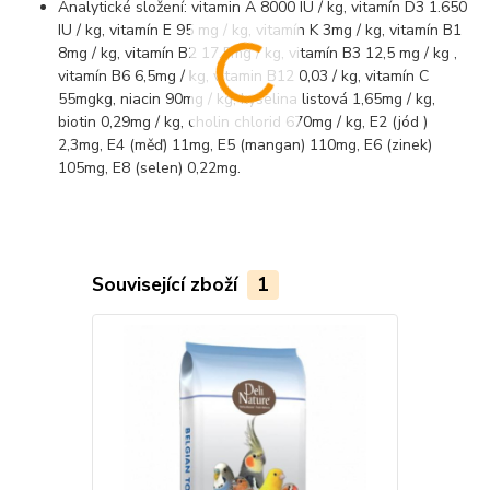
Analytické složení: vitamin A 8000 IU / kg, vitamín D3 1.650
IU / kg, vitamín E 95 mg / kg, vitamín K 3mg / kg, vitamín B1
8mg / kg, vitamín B2 17,5mg / kg, vitamín B3 12,5 mg / kg ,
vitamín B6 6,5mg / kg, vitamin B12 0,03 / kg, vitamín C
55mgkg, niacin 90mg / kg, kyselina listová 1,65mg / kg,
biotin 0,29mg / kg, cholin chlorid 670mg / kg, E2 (jód )
2,3mg, E4 (měď) 11mg, E5 (mangan) 110mg, E6 (zinek)
105mg, E8 (selen) 0,22mg.
Související zboží
1