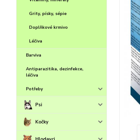
Grity, písky, sépie
Doplňkové krmivo
Léčiva
Barviva
Antiparazitika, dezinfekce,
léčiva
Potřeby
Psi
Kočky
Hlodavci