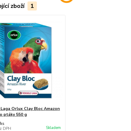
jící zboží
1
-Laga Orlux Clay Bloc Amazon
ro ptáky 550 g
/
ks
Skladem
z DPH