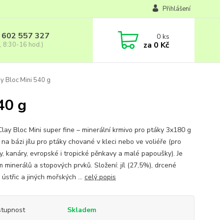
Přihlášení
 602 557 327
0
ks
za
0 Kč
, 8:30-16 hod.)
y Bloc Mini 540 g
40 g
Clay Bloc Mini super fine – minerální krmivo pro ptáky 3x180 g
na bázi jílu pro ptáky chované v kleci nebo ve voliéře (pro
y, kanáry, evropské i tropické pěnkavy a malé papoušky). Je
m minerálů a stopových prvků. Složení: jíl (27,5%), drcené
 ústřic a jiných mořských ...
celý popis
tupnost
Skladem