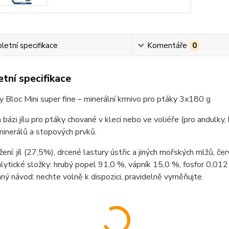
etní specifikace
Komentáře
0
tní specifikace
y Bloc Mini super fine – minerální krmivo pro ptáky 3x180 g
bázi jílu pro ptáky chované v kleci nebo ve voliéře (pro andulky,
inerálů a stopových prvků.
žení: jíl (27,5%), drcené lastury ústřic a jiných mořských mlžů, č
lytické složky: hrubý popel 91,0 %, vápník 15,0 %, fosfor 0,012
ný návod: nechte volně k dispozici, pravidelně vyměňujte.