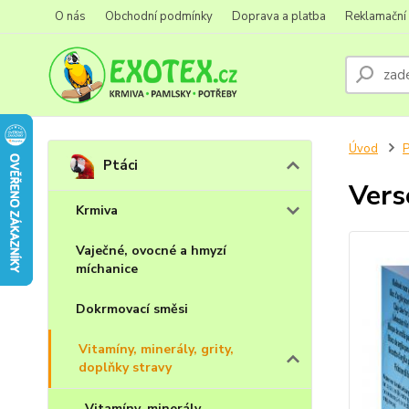
O nás
Obchodní podmínky
Doprava a platba
Reklamační
Úvod
P
Ptáci
Vers
Krmiva
Vaječné, ovocné a hmyzí
míchanice
Dokrmovací směsi
Vitamíny, minerály, grity,
doplňky stravy
Vitamíny, minerály