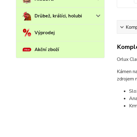
Drůbež, králíci, holubi
Kompl
Výprodej
Komple
Akční zboží
Orlux Cla
Kámen na 
zdrojem m
Slo
Ana
Krm