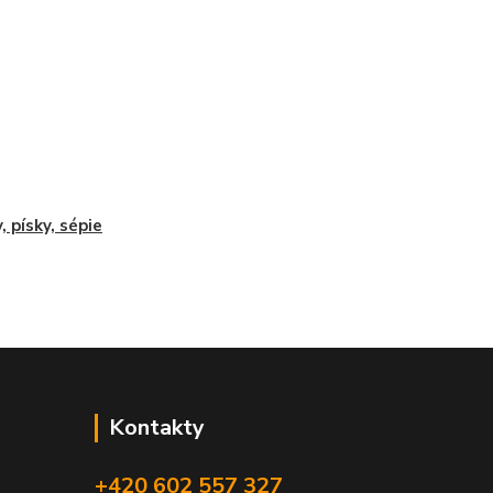
, písky, sépie
Kontakty
+420 602 557 327