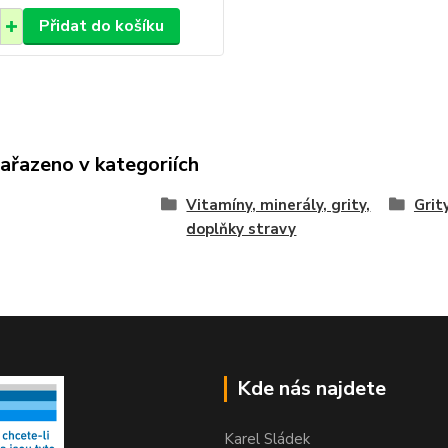
Přidat do košíku
zařazeno v kategoriích
Vitamíny, minerály, grity,
Grity
doplňky stravy
Kde nás najdete
Karel Sládek