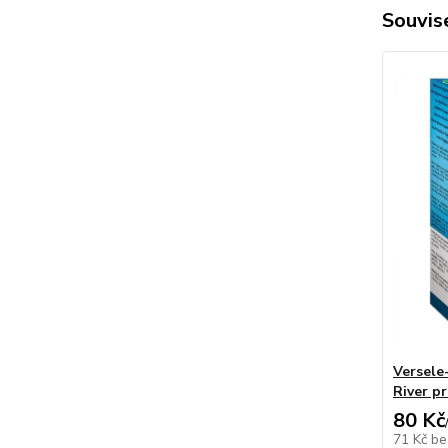
Souvise
Versele
River p
80 Kč
71 Kč
be