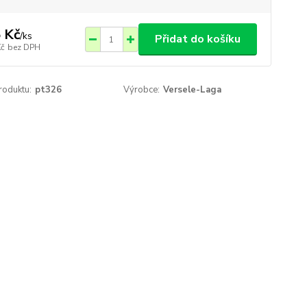
 Kč
/
ks
Přidat do košíku
Kč
bez DPH
roduktu:
pt326
Výrobce:
Versele-Laga