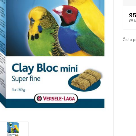
95
85 
Číslo p