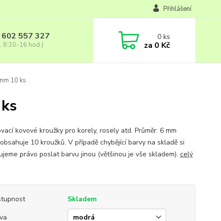
Přihlášení
 602 557 327
0
ks
za
0 Kč
, 8:30-16 hod.)
 mm 10 ks
 ks
ovací kovové kroužky pro korely, rosely atd. Průměr: 6 mm
 obsahuje 10 kroužků. V případě chybějící barvy na skladě si
ujeme právo poslat barvu jinou (většinou je vše skladem).
celý
tupnost
Skladem
va