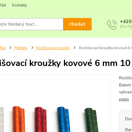
 řád
Kontakty
+420
Hledat
(Po-Pá
táci
Potřeby
Rozlišovací kroužky
Rozlišovací kroužky kovové 6
išovací kroužky kovové 6 mm 10
Rozliš
Balení
vyhraz
popis
Dos
Bar