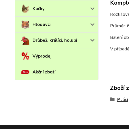
Komple
Kočky
Rozlišova
Hlodavci
Průměr: 
Balení ob
Drůbež, králíci, holubi
V případě
Výprodej
Akční zboží
Zboží 
Ptáci