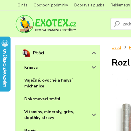
O nás
Obchodní podmínky
Doprava a platba
Reklamační
Úvod
P
Ptáci
Rozl
Krmiva
Vaječné, ovocné a hmyzí
míchanice
Dokrmovací směsi
Vitamíny, minerály, grity,
doplňky stravy
Barviva