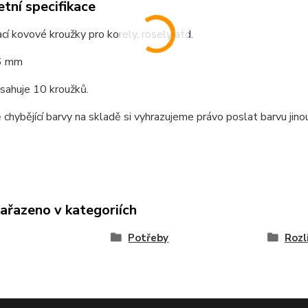
tní specifikace
cí kovové kroužky pro korely, rosely atd.
6 mm
sahuje 10 kroužků.
 chybějící barvy na skladě si vyhrazujeme právo poslat barvu jino
zařazeno v kategoriích
Potřeby
Rozl