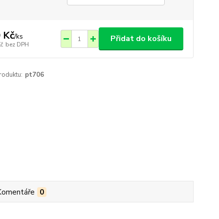
 Kč
/
ks
Přidat do košíku
Kč
bez DPH
roduktu:
pt706
Komentáře
0