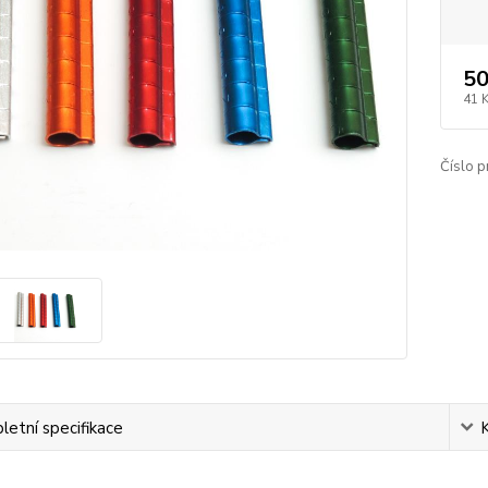
50
41 
Číslo p
etní specifikace