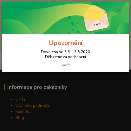
+420 602 557 327
(Po-Pá, 8:30-16 hod.)
Menu
Upozornění
Hledat
Dovolená od 3.8. - 7.8.2026
Děkujeme za pochopení
Zavřít
Informace pro zákazníky
O nás
Obchodní podmínky
Kontakty
Blog