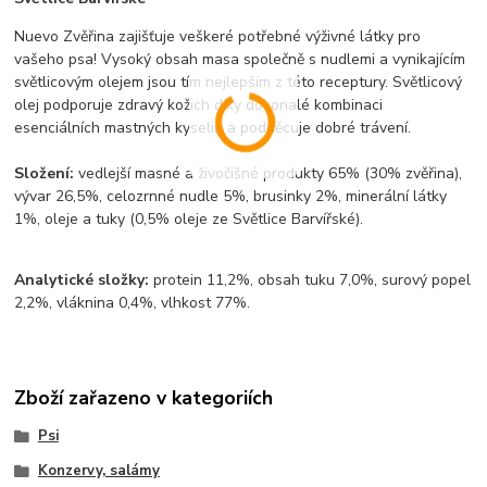
Nuevo Zvěřina zajišťuje veškeré potřebné výživné látky pro
vašeho psa! Vysoký obsah masa společně s nudlemi a vynikajícím
světlicovým olejem jsou tím nejlepším z této receptury. Světlicový
olej podporuje zdravý kožich díky dokonalé kombinaci
esenciálních mastných kyselin a podněcuje dobré trávení.
Složení:
vedlejší masné a živočišné produkty 65% (30% zvěřina),
vývar 26,5%, celozrnné nudle 5%, brusinky 2%, minerální látky
1%, oleje a tuky (0,5% oleje ze Světlice Barvířské).
Analytické složky:
protein 11,2%, obsah tuku 7,0%, surový popel
2,2%, vláknina 0,4%, vlhkost 77%.
Zboží zařazeno v kategoriích
Psi
Konzervy, salámy