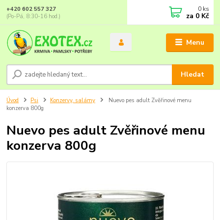
0
ks
+420 602 557 327
za
0 Kč
(Po-Pá, 8:30-16 hod.)
Menu
Hledat
Úvod
Psi
Konzervy, salámy
Nuevo pes adult Zvěřinové menu
konzerva 800g
Nuevo pes adult Zvěřinové menu
konzerva 800g