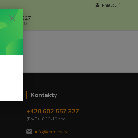
Přihlášení
 602 557 327
, 8:30-16 hod.)
Kontakty
+420 602 557 327
(Po-Pá, 8:30-16 hod.)
info@exotex.cz