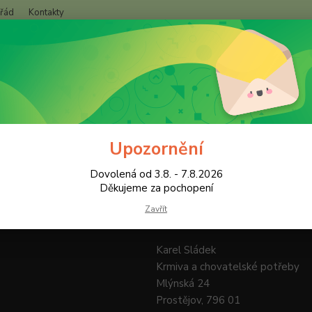
 řád
Kontakty
+420
Hledat
(Po-Pá
Upozornění
Dovolená od 3.8. - 7.8.2026
Děkujeme za pochopení
Zavřít
Kde nás najdete
Karel Sládek
Krmiva a chovatelské potřeby
Mlýnská 24
Prostějov, 796 01