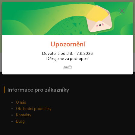
+420 602 557 327
(Po-Pá, 8:30-16 hod.)
Menu
Upozornění
Hledat
Dovolená od 3.8. - 7.8.2026
Děkujeme za pochopení
Zavřít
Informace pro zákazníky
O nás
Obchodní podmínky
Kontakty
Blog