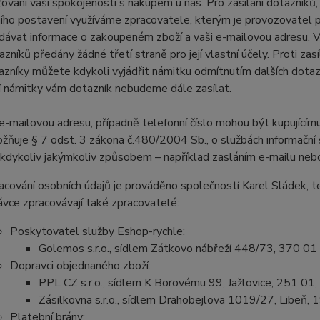
šťování vaší spokojenosti s nákupem u nás. Pro zasílání dotazník
ního postavení využíváme zpracovatele, kterým je provozovatel
dávat informace o zakoupeném zboží a vaši e-mailovou adresu. Va
azníků předány žádné třetí straně pro její vlastní účely. Proti z
azníky můžete kdykoli vyjádřit námitku odmítnutím dalších dota
í námitky vám dotazník nebudeme dále zasílat.
e-mailovou adresu, případně telefonní číslo mohou být kupujícímu
žňuje § 7 odst. 3 zákona č.480/2004 Sb., o službách informační s
 kdykoliv jakýmkoliv způsobem – například zasláním e-mailu nebo
acování osobních údajů je prováděno společností Karel Sládek, 
ávce zpracovávají také zpracovatelé:
Poskytovatel služby Eshop-rychle:
Golemos s.r.o., sídlem Zátkovo nábřeží 448/73, 370 01
Dopravci objednaného zboží:
PPL CZ s.r.o., sídlem K Borovému 99, Jažlovice, 251 01,
Zásilkovna s.r.o., sídlem Drahobejlova 1019/27, Libeň,
Platební brány: