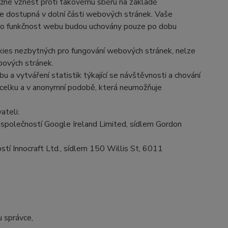
ožné vznést proti takovému sběru na základě
je dostupná v dolní části webových stránek. Vaše
ro funkčnost webu budou uchovány pouze po dobu
okies nezbytných pro fungování webových stránek, nelze
bových stránek.
 a vytváření statistik týkající se návštěvnosti a chování
celku a v anonymní podobě, která neumožňuje
ateli:
společností Google Ireland Limited, sídlem Gordon
í Innocraft Ltd., sídlem 150 Willis St, 6011
 správce,