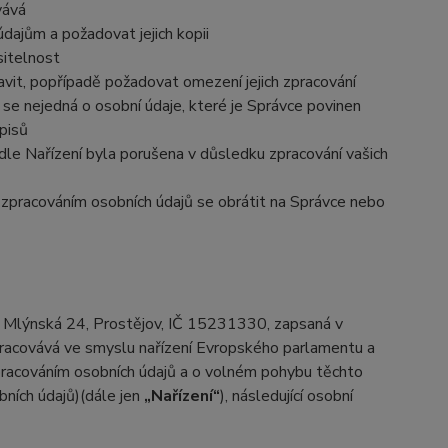
vává
dajům a požadovat jejich kopii
sitelnost
vit, popřípadě požadovat omezení jejich zpracování
se nejedná o osobní údaje, které je Správce povinen
pisů
dle Nařízení byla porušena v důsledku zpracování vašich
e zpracováním osobních údajů se obrátit na Správce nebo
m Mlýnská 24, Prostějov, IČ 15231330, zapsaná v
pracovává ve smyslu nařízení Evropského parlamentu a
pracováním osobních údajů a o volném pohybu těchto
bních údajů)(dále jen
„Nařízení“
), následující osobní