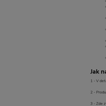
Jak 
1 - V det
2 - Produ
3 - Zde z