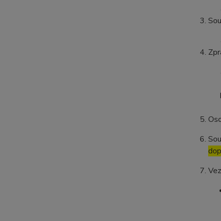
Sou
Zpr
Oso
Sou
dop
Vez