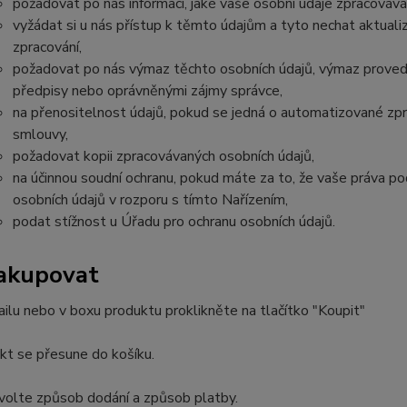
požadovat po nás informaci, jaké vaše osobní údaje zpracováv
vyžádat si u nás přístup k těmto údajům a tyto nechat aktual
zpracování,
požadovat po nás výmaz těchto osobních údajů, výmaz proved
předpisy nebo oprávněnými zájmy správce,
na přenositelnost údajů, pokud se jedná o automatizované zp
smlouvy,
požadovat kopii zpracovávaných osobních údajů,
na účinnou soudní ochranu, pokud máte za to, že vaše práva po
osobních údajů v rozporu s tímto Nařízením,
podat stížnost u Úřadu pro ochranu osobních údajů.
nakupovat
ailu nebo v boxu produktu proklikněte na tlačítko "Koupit"
kt se přesune do košíku.
volte způsob dodání a způsob platby.