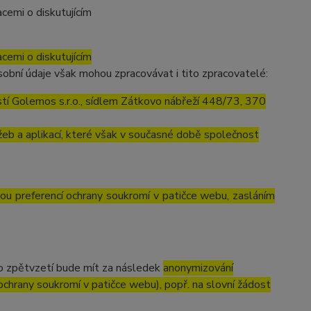
cemi o diskutujícím
cemi o diskutujícím
obní údaje však mohou zpracovávat i tito zpracovatelé:
í Golemos s.r.o., sídlem Zátkovo nábřeží 448/73, 370
eb a aplikací, které však v současné době společnost
vou preferencí ochrany soukromí v patičce webu, zasláním
to zpětvzetí bude mít za následek
anonymizování
 ochrany soukromí v patičce webu), popř. na slovní žádost