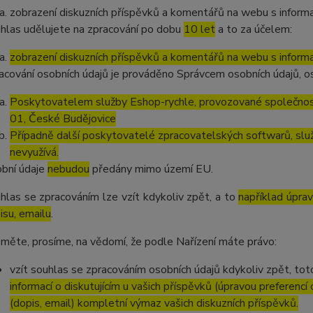
zobrazení diskuzních příspěvků a komentářů na webu s informa
hlas udělujete na zpracování po dobu
10 let
a to za účelem:
zobrazení diskuzních příspěvků a komentářů na webu s informa
acování osobních údajů je prováděno Správcem osobních údajů, os
Poskytovatelem služby Eshop-rychle, provozované společnost
01, České Budějovice
Případně další poskytovatelé zpracovatelských softwarů, služ
nevyužívá.
bní údaje
nebudou
předány mimo území EU.
hlas se zpracováním lze vzít kdykoliv zpět, a to
například úpra
isu, emailu
.
měte, prosíme, na vědomí, že podle Nařízení máte právo:
vzít souhlas se zpracováním osobních údajů kdykoliv zpět, to
informací o diskutujícím u vašich příspěvků (úpravou preferencí
(dopis, email) kompletní výmaz vašich diskuzních příspěvků.