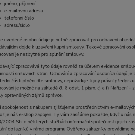
jméno, příjmení
e-mailovou adresu
telefonní číslo
adresu/sídlo
e uvedené osobní údaje je nutné zpracovat pro odbavení objedná
dávajícím dojde k uzavření kupní smlouvy. Takové zpracování osobn
acování je nezbytné pro splnění smlouvy.
dávající zpracovává tyto údaje rovněž za účelem evidence smlouv
inností smluvních stran. Uchování a zpracování osobních údajů j
lední části plnění dle smlouvy, nepožaduje-li jiný právní předpi
acování je možné na základě čl. 6 odst. 1 písm. c) a f) Nařízení – 
ly oprávněných zájmů správce.
i spokojenost s nákupem zjišťujeme prostřednictvím e-mailových
ož je náš e-shop zapojen. Ty vám zasíláme pokaždé, když u nás n
/2004 Sb. o některých službách informační společnosti jejich zas
lání dotazníků v rámci programu Ověřeno zákazníky provádíme n