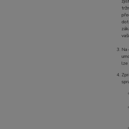
zji
trž
pře
dot
zák
vaš
Na 
umo
lze
Zpr
spr