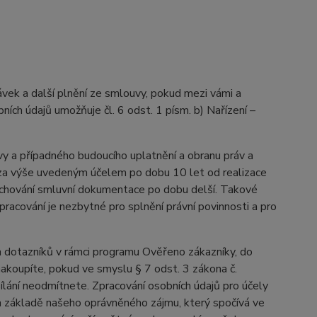
vek a další plnění ze smlouvy, pokud mezi vámi a
ích údajů umožňuje čl. 6 odst. 1 písm. b) Nařízení –
y a případného budoucího uplatnění a obranu práv a
e za výše uvedeným účelem po dobu 10 let od realizace
s uchování smluvní dokumentace po dobu delší. Takové
zpracování je nezbytné pro splnění právní povinnosti a pro
 dotazníků v rámci programu Ověřeno zákazníky, do
akoupíte, pokud ve smyslu § 7 odst. 3 zákona č.
ílání neodmítnete. Zpracování osobních údajů pro účely
a základě našeho oprávněného zájmu, který spočívá ve