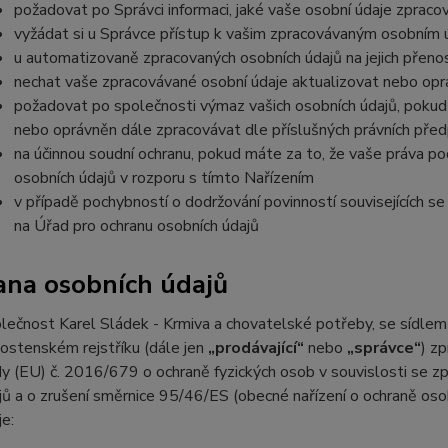
požadovat po Správci informaci, jaké vaše osobní údaje zpraco
vyžádat si u Správce přístup k vašim zpracovávaným osobním ú
u automatizovaně zpracovaných osobních údajů na jejich přeno
nechat vaše zpracovávané osobní údaje aktualizovat nebo opra
požadovat po společnosti výmaz vašich osobních údajů, pokud 
nebo oprávněn dále zpracovávat dle příslušných právních před
na účinnou soudní ochranu, pokud máte za to, že vaše práva po
osobních údajů v rozporu s tímto Nařízením
v případě pochybností o dodržování povinností souvisejících s
na Úřad pro ochranu osobních údajů
ana osobních údajů
lečnost Karel Sládek - Krmiva a chovatelské potřeby, se sídle
nostenském rejstříku (dále jen
„prodávající“
nebo
„správce“
) z
y (EU) č. 2016/679 o ochraně fyzických osob v souvislosti se z
jů a o zrušení směrnice 95/46/ES (obecné nařízení o ochraně oso
je: