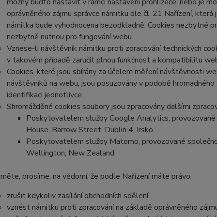
možný buďto nastavit v rámci nastavení prohlížeče, nebo je m
oprávněného zájmu správce námitku dle čl. 21 Nařízení, která 
námitka bude vyhodnocena bezodkladně. Cookies nezbytné p
nezbytně nutnou pro fungování webu.
Vznese-li návštěvník námitku proti zpracování technických co
v takovém případě zaručit plnou funkčnost a kompatibilitu we
Cookies, které jsou sbírány za účelem měření návštěvnosti webu
návštěvníků na webu, jsou posuzovány v podobě hromadného 
identifikaci jednotlivce.
Shromážděné cookies soubory jsou zpracovány dalšími zpracov
Poskytovatelem služby Google Analytics, provozované 
House, Barrow Street, Dublin 4, Irsko
Poskytovatelem služby Matomo, provozované společnost
Wellington, New Zealand
měte, prosíme, na vědomí, že podle Nařízení máte právo:
zrušit kdykoliv zasílání obchodních sdělení,
vznést námitku proti zpracování na základě oprávněného zájmu