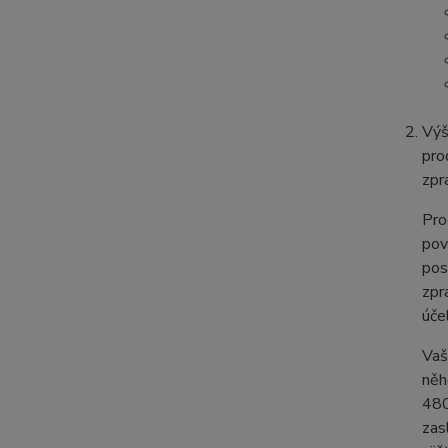
Výš
pro
zpr
Pro
pov
pos
zpr
úče
Vaš
něh
480
zas