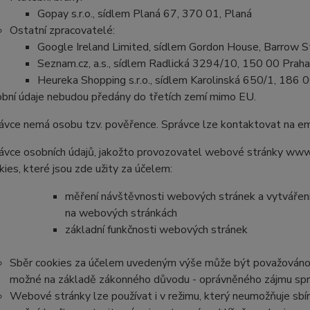
Gopay s.r.o., sídlem Planá 67, 370 01, Planá
Ostatní zpracovatelé:
Google Ireland Limited, sídlem Gordon House, Barrow Str
Seznam.cz, a.s., sídlem Radlická 3294/10, 150 00 Praha
Heureka Shopping s.r.o., sídlem Karolinská 650/1, 186 
bní údaje nebudou předány do třetích zemí mimo EU.
ávce nemá osobu tzv. pověřence. Správce lze kontaktovat na e
ávce osobních údajů, jakožto provozovatel webové stránky www.
kies, které jsou zde užity za účelem:
měření návštěvnosti webových stránek a vytváření s
na webových stránkách
základní funkčnosti webových stránek
Sběr cookies za účelem uvedeným výše může být považováno z
možné na základě zákonného důvodu - oprávněného zájmu správc
Webové stránky lze používat i v režimu, který neumožňuje sbír