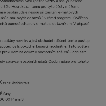
ů, vyhodnocování vaší zpětné vazby a analýz našeho
 portálu Heureka.cz; tomu pro tyto účely můžeme
še osobní údaje nejsou při zasílání e-mailových
asílání e-mailových dotazníků v rámci programu Ověřeno
zníků pomocí odkazu v e-mailu s dotazníkem. V případě
 zasílány novinky a jiná obchodní sdělení, tento postup
polečnosti, pokud jej kupující neodmítne. Tato sdělení
 proklikem na odkaz v obchodním sdělení – odhlásit.
tedy správcem osobních údajů. Osobní údaje pro tohoto
 České Budějovice
 Říčany
 190 00 Praha 9