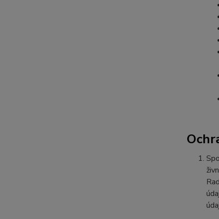
Ochr
Spo
živ
Rad
úda
úda