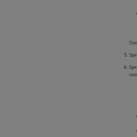
Oso
Spr
Spr
coo