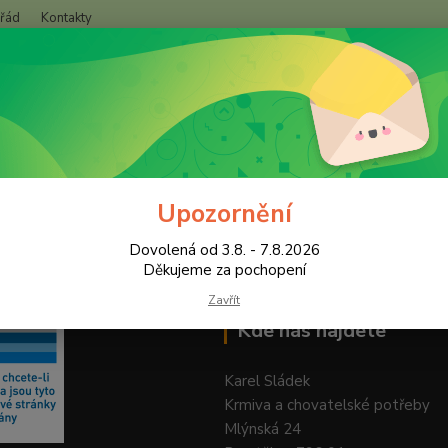
 řád
Kontakty
+420
Hledat
(Po-Pá
Upozornění
Dovolená od 3.8. - 7.8.2026
Děkujeme za pochopení
Zavřít
Kde nás najdete
Karel Sládek
Krmiva a chovatelské potřeby
Mlýnská 24