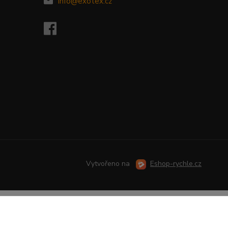
info@exotex.cz
Vytvořeno na
Eshop-rychle.cz