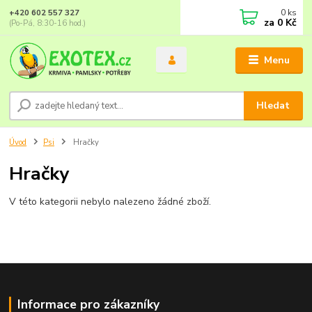
0
ks
+420 602 557 327
za
0 Kč
(Po-Pá, 8:30-16 hod.)
Menu
Hledat
Úvod
Psi
Hračky
Hračky
V této kategorii nebylo nalezeno žádné zboží.
Informace pro zákazníky