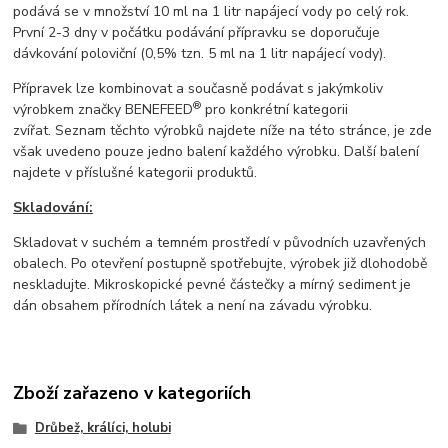
podává se v množství 10 ml na 1 litr napájecí vody po celý rok.
První 2-3 dny v počátku podávání přípravku se doporučuje
dávkování poloviční (0,5% tzn. 5 ml na 1 litr napájecí vody).
Přípravek lze kombinovat a současně podávat s jakýmkoliv
®
výrobkem značky BENEFEED
pro konkrétní kategorii
zvířat. Seznam těchto výrobků najdete níže na této stránce, je zde
však uvedeno pouze jedno balení každého výrobku. Další balení
najdete v příslušné kategorii produktů.
Skladování:
Skladovat v suchém a temném prostředí v původních uzavřených
obalech. Po otevření postupně spotřebujte, výrobek již dlohodobě
neskladujte. Mikroskopické pevné částečky a mírný sediment je
dán obsahem přírodních látek a není na závadu výrobku.
Zboží zařazeno v kategoriích
Drůbež, králíci, holubi