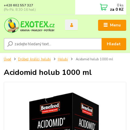
0
ks
+420 602 557 327
za
0 Kč
(Po-Pá, 8:30-16 hod.)
Menu
Hledat
Úvod
Drůbež, králíci, holubi
Holubi
Acidomid holub 1000 ml
Acidomid holub 1000 ml