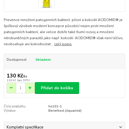
Prevence množení patogenních bakterií, plísní a kokcidií.ACIDOMID® je
špičkový výrobek moderní koncepce působící nejen proti množení
patogenních bakterií, ale velice dobře také tlumí rozvoj a množení
nitrobuněčných parazitů jako např. kokcidií. ACIDOMID® však není léčivo,
neobsahuje ani kokcidiostat...
celý popis
Dostupnost
Skladem
130 Kč
/
ks
116 Kč
bez DPH
Přidat do košíku
Číslo produktu:
ho101-1
Výrobce:
Benefeed (Aquamid)
Kompletní specifikace