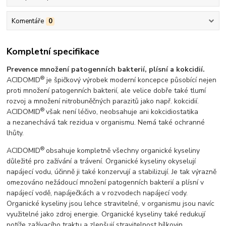
Komentáře
0
Kompletní specifikace
Prevence množení patogenních bakterií, plísní a kokcidií.
®
ACIDOMID
je špičkový výrobek moderní koncepce působící nejen
proti množení patogenních bakterií, ale velice dobře také tlumí
rozvoj a množení nitrobuněčných parazitů jako např. kokcidií.
®
ACIDOMID
však není léčivo, neobsahuje ani kokcidiostatika
a nezanechává tak rezidua v organismu. Nemá také ochranné
lhůty.
®
ACIDOMID
obsahuje kompletně všechny organické kyseliny
důležité pro zažívání a trávení. Organické kyseliny okyselují
napájecí vodu, účinně ji také konzervují a stabilizují. Je tak výrazně
omezováno nežádoucí množení patogenních bakterií a plísní v
napájecí vodě, napáječkách a v rozvodech napájecí vody.
Organické kyseliny jsou lehce stravitelné, v organismu jsou navíc
využitelné jako zdroj energie. Organické kyseliny také redukují
potíže zažívacího traktu a zlepšují stravitelnost bílkovin.