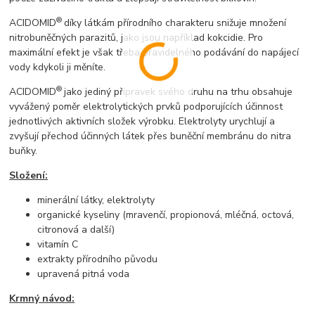
®
ACIDOMID
díky látkám přírodního charakteru snižuje množení
nitrobuněčných parazitů, jako jsou například kokcidie. Pro
maximální efekt je však třeba pravidelného podávání do napájecí
vody kdykoli ji měníte.
®
ACIDOMID
jako jediný přípravek svého druhu na trhu obsahuje
vyvážený poměr elektrolytických prvků podporujících účinnost
jednotlivých aktivních složek výrobku. Elektrolyty urychlují a
zvyšují přechod účinných látek přes buněční membránu do nitra
buňky.
Složení:
minerální látky, elektrolyty
organické kyseliny (mravenčí, propionová, mléčná, octová,
citronová a další)
vitamín C
extrakty přírodního původu
upravená pitná voda
Krmný návod: