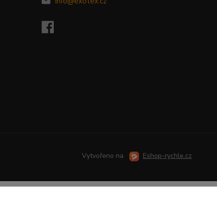
info@exotex.cz
Vytvořeno na
Eshop-rychle.cz