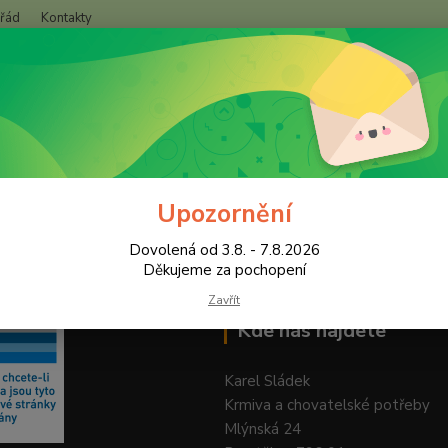
 řád
Kontakty
+420
Hledat
(Po-Pá
Upozornění
Dovolená od 3.8. - 7.8.2026
Děkujeme za pochopení
Zavřít
Kde nás najdete
Karel Sládek
Krmiva a chovatelské potřeby
Mlýnská 24