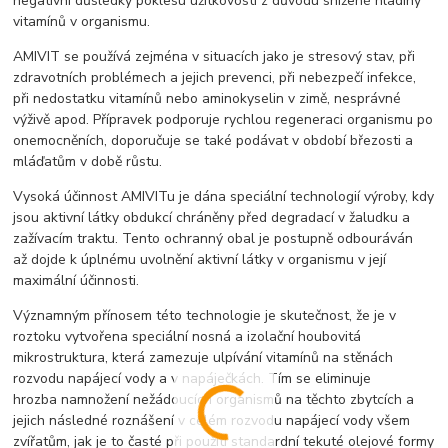
negativní důsledky poklesu užitkovosti z důvodu snížené hladiny
vitamínů v organismu.
AMIVIT se používá zejména v situacích jako je stresový stav, při
zdravotních problémech a jejich prevenci, při nebezpečí infekce,
při nedostatku vitamínů nebo aminokyselin v zimě, nesprávné
výživě apod. Přípravek podporuje rychlou regeneraci organismu po
onemocněních, doporučuje se také podávat v období březosti a
mláďatům v době růstu.
Vysoká účinnost AMIVITu je dána speciální technologií výroby, kdy
jsou aktivní látky obdukcí chráněny před degradací v žaludku a
zažívacím traktu. Tento ochranný obal je postupně odbouráván
až dojde k úplnému uvolnění aktivní látky v organismu v její
maximální účinnosti.
Významným přínosem této technologie je skutečnost, že je v
roztoku vytvořena speciální nosná a izolační houbovitá
mikrostruktura, která zamezuje ulpívání vitamínů na stěnách
rozvodu napájecí vody a v napáječkách. Tím se eliminuje
hrozba namnožení nežádoucích organismů na těchto zbytcích a
jejich následné roznášení v celém rozvodu napájecí vody všem
zvířatům, jak je to časté při použití standardní tekuté olejové formy