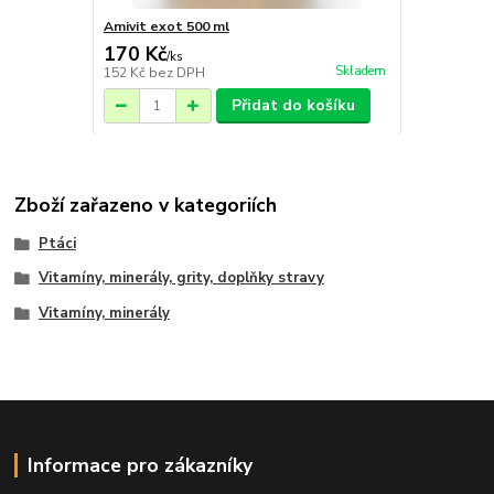
Amivit exot 500 ml
170 Kč
/
ks
Skladem
152 Kč
bez DPH
Přidat do košíku
Zboží zařazeno v kategoriích
Ptáci
Vitamíny, minerály, grity, doplňky stravy
Vitamíny, minerály
Informace pro zákazníky