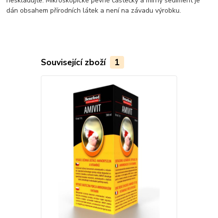
neskladujte. Mikroskopické pevné částečky a mírný sediment je
dán obsahem přírodních látek a není na závadu výrobku.
Související zboží
1