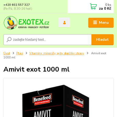
0
ks
+420 602 557 327
za
0 Kč
(Po-Pá, 8:30-16 hod.)
Menu
Hledat
Úvod
Ptáci
Vitamíny, minerály, grity, doplňky stravy
Amivit exot
1000 ml
Amivit exot 1000 ml