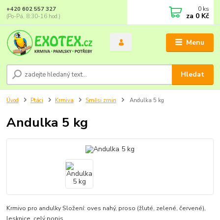
0
ks
+420 602 557 327
za
0 Kč
(Po-Pá, 8:30-16 hod.)
Menu
Hledat
Úvod
Ptáci
Krmiva
Směsi zrnin
Andulka 5 kg
Andulka 5 kg
Krmivo pro andulky Složení: oves nahý, proso (žluté, zelené, červené),
lesknice.
celý popis