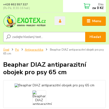
0
ks
+420 602 557 327
za
0 Kč
(Po-Pá, 8:30-16 hod.)
Menu
Hledat
Úvod
Psi
Antiparazitika
Beaphar DIAZ antiparazitní obojek pro psy
65 cm
Beaphar DIAZ antiparazitní
obojek pro psy 65 cm