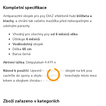
Kompletní specifikace
Antiparazitní obojek pro psy DIAZ efektivně hubí
klíšťata a
blechy
, a chrání tak vašeho mazlíčka před nebezpečnými a
odolnými parazity.
Vhodný pro všechny psy
od 6 měsíců věku
Účinkuje
6 měsíců
Voděodolný
obojek
Délka
65 cm
Barva černá
Aktivní látka:
Dimpylatum 6,435 g
Návod k použití:
Upevněte antiparazitní obojek na krk psa,
zastrčte do spony a zbytek odstřihněte. Ponechejte místo mezi
krkem a obojkem zhruba na dva prsty.
Zboží zařazeno v kategoriích