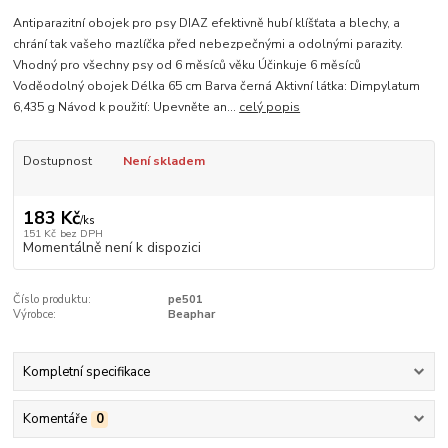
Antiparazitní obojek pro psy DIAZ efektivně hubí klíšťata a blechy, a
chrání tak vašeho mazlíčka před nebezpečnými a odolnými parazity.
Vhodný pro všechny psy od 6 měsíců věku Účinkuje 6 měsíců
Voděodolný obojek Délka 65 cm Barva černá Aktivní látka: Dimpylatum
6,435 g Návod k použití: Upevněte an...
celý popis
Dostupnost
Není skladem
183 Kč
/
ks
151 Kč
bez DPH
Momentálně není k dispozici
Číslo produktu:
pe501
Výrobce:
Beaphar
Kompletní specifikace
Komentáře
0