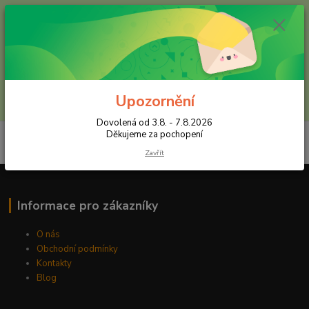
+420 602 557 327
(Po-Pá, 8:30-16 hod.)
Menu
Upozornění
Hledat
Dovolená od 3.8. - 7.8.2026
Děkujeme za pochopení
Zavřít
Informace pro zákazníky
O nás
Obchodní podmínky
Kontakty
Blog