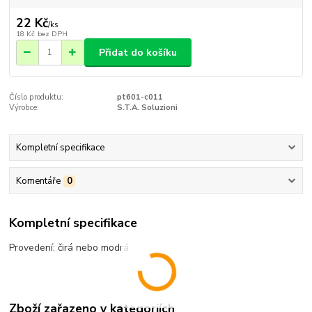
22 Kč
/
ks
18 Kč
bez DPH
Přidat do košíku
Číslo produktu:
pt601-c011
Výrobce:
S.T.A. Soluzioni
Kompletní specifikace
Komentáře
0
Kompletní specifikace
Provedení: čirá nebo modrá
Zboží zařazeno v kategoriích