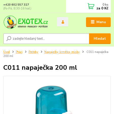
0
ks
+420 602 557 327
za
0 Kč
(Po-Pá, 8:30-16 hod.)
Menu
Hledat
Úvod
Ptáci
Potřeby
Napaječky, krmítka, misky
C011 napaječka
200 ml
C011 napaječka 200 ml