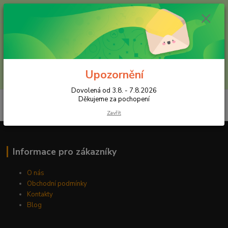
+420 602 557 327
(Po-Pá, 8:30-16 hod.)
Menu
Upozornění
Hledat
Dovolená od 3.8. - 7.8.2026
Děkujeme za pochopení
Zavřít
Informace pro zákazníky
O nás
Obchodní podmínky
Kontakty
Blog