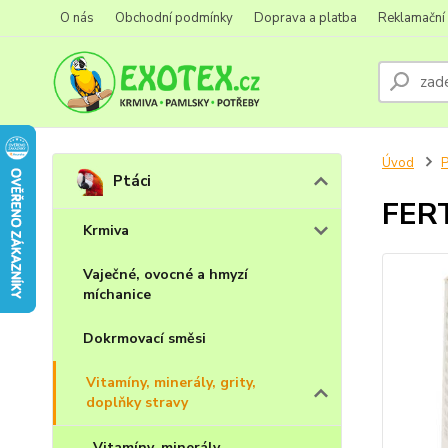
O nás
Obchodní podmínky
Doprava a platba
Reklamační
Úvod
P
Ptáci
FERT
Krmiva
Vaječné, ovocné a hmyzí
míchanice
Dokrmovací směsi
Vitamíny, minerály, grity,
doplňky stravy
Vitamíny, minerály