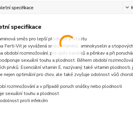
etní specifikace
tní specifikace
aminová směs pro lepší plodnost a vitalitu
 Ferti-Vit je vyvážená směs vitamínů, aminokyselin a stopovýc
na období rozmnožování, pro zpěv kanárků a pěnkav a při poruchác
 podporuje sexuální touhu a plodnost. Během období rozmnožová
ch prvků. Esenciální vitamin E, nazývaný také vitamin plodnosti,
 je nejen optimální pro chov, ale také zvyšuje odolnost vůči cho
obí rozmnožování a v případě poruch snášky nebo plodnosti
je sexuální touhu a plodnost
 odolnost proti infekcím