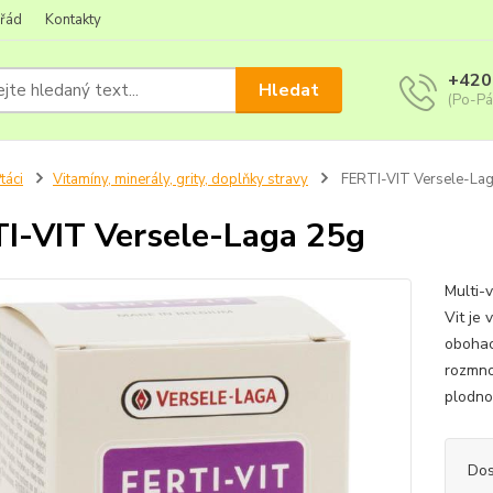
 řád
Kontakty
+420
Hledat
(Po-Pá
táci
Vitamíny, minerály, grity, doplňky stravy
FERTI-VIT Versele-La
I-VIT Versele-Laga 25g
Multi-
Vit je
obohac
rozmno
plodnos
Dos