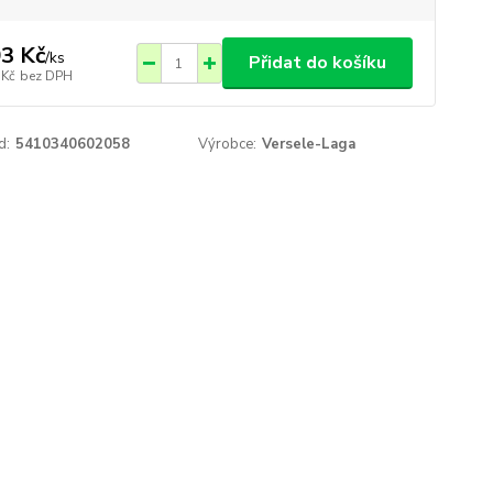
3 Kč
/
ks
Přidat do košíku
 Kč
bez DPH
d:
5410340602058
Výrobce:
Versele-Laga