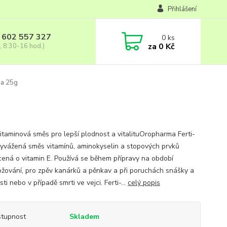
Přihlášení
 602 557 327
0
ks
za
0 Kč
, 8:30-16 hod.)
ga 25g
vitaminová směs pro lepší plodnost a vitalituOropharma Ferti-
 vyvážená směs vitamínů, aminokyselin a stopových prvků
ená o vitamin E. Používá se během přípravy na období
žování, pro zpěv kanárků a pěnkav a při poruchách snášky a
ti nebo v případě smrti ve vejci. Ferti-...
celý popis
tupnost
Skladem