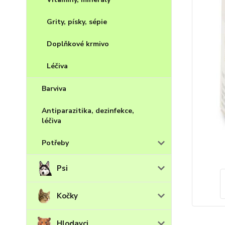
Grity, písky, sépie
Doplňkové krmivo
Léčiva
Barviva
Antiparazitika, dezinfekce,
léčiva
Potřeby
Psi
Kočky
Hlodavci