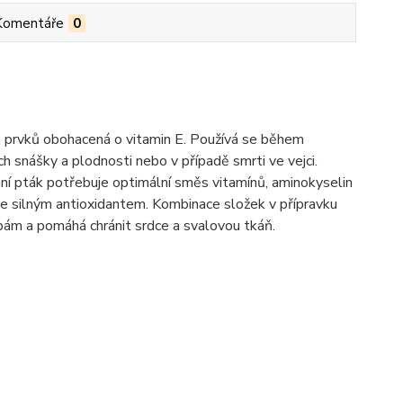
Komentáře
0
h prvků obohacená o vitamin E. Používá se během
h snášky a plodnosti nebo v případě smrti ve vejci.
ní pták potřebuje optimální směs vitamínů, aminokyselin
 je silným antioxidantem. Kombinace složek v přípravku
robám a pomáhá chránit srdce a svalovou tkáň.