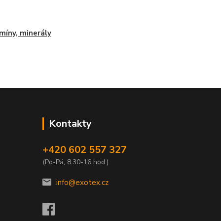
míny, minerály
Kontakty
+420 602 557 327
(Po-Pá, 8:30-16 hod.)
info@exotex.cz