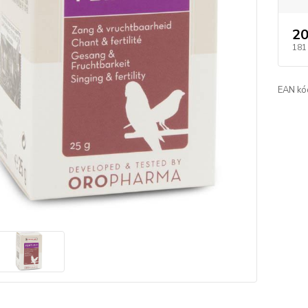
20
181
EAN kó