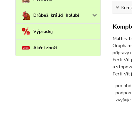
Kompl
Drůbež, králíci, holubi
Komple
Výprodej
Multi-vit
Oropharma
Akční zboží
přípravy 
Ferti-Vit
a stopový
Ferti-Vit
- pro obd
- podporu
- zvyšuje