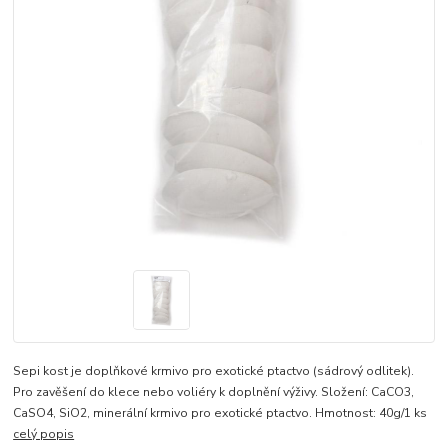
Sepi kost je doplňkové krmivo pro exotické ptactvo (sádrový odlitek).
Pro zavěšení do klece nebo voliéry k doplnění výživy. Složení: CaCO3,
CaSO4, SiO2, minerální krmivo pro exotické ptactvo. Hmotnost: 40g/1 ks
celý popis