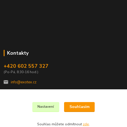
Kontakty
+420 602 557 327
(Po-Pá, 8:30-16 hod.)
info@exotex.cz
Souhlasím
Nastavení
Copyright © 2023 EXOTEX.cz
Souhlas můžete odmítnout
zde
.