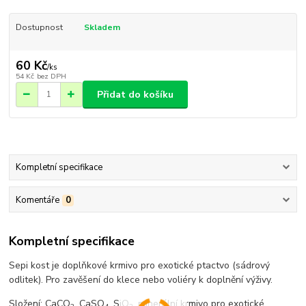
Dostupnost
Skladem
60 Kč
/
ks
54 Kč
bez DPH
Přidat do košíku
Kompletní specifikace
Komentáře
0
Kompletní specifikace
Sepi kost je doplňkové krmivo pro exotické ptactvo (sádrový
odlitek). Pro zavěšení do klece nebo voliéry k doplnění výživy.
Složení: CaCO
, CaSO
, SiO
, minerální krmivo pro exotické