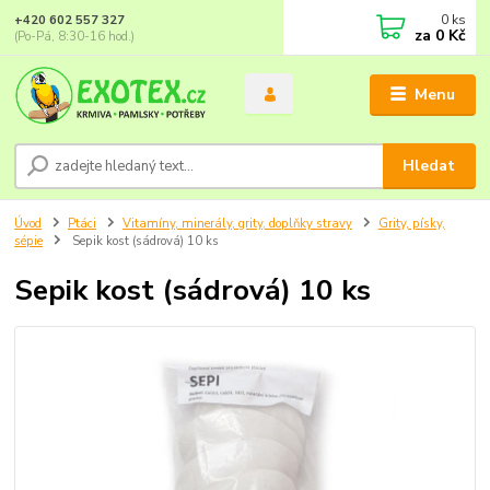
0
ks
+420 602 557 327
za
0 Kč
(Po-Pá, 8:30-16 hod.)
Menu
Hledat
Úvod
Ptáci
Vitamíny, minerály, grity, doplňky stravy
Grity, písky,
sépie
Sepik kost (sádrová) 10 ks
Sepik kost (sádrová) 10 ks