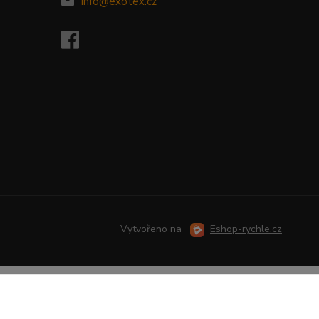
info@exotex.cz
Vytvořeno na
Eshop-rychle.cz