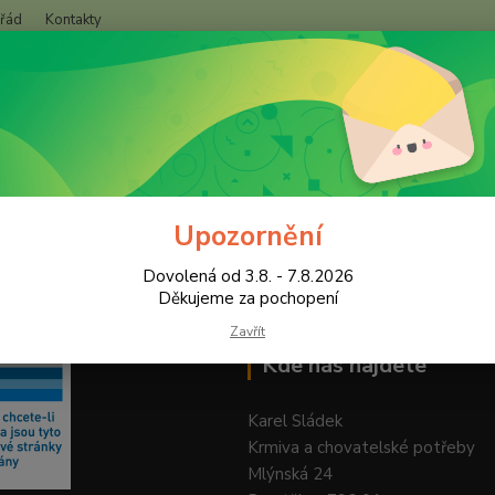
 řád
Kontakty
+420
Hledat
(Po-Pá
Upozornění
Dovolená od 3.8. - 7.8.2026
Děkujeme za pochopení
Zavřít
Kde nás najdete
Karel Sládek
Krmiva a chovatelské potřeby
Mlýnská 24