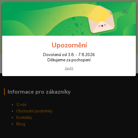
+420 602 557 327
(Po-Pá, 8:30-16 hod.)
Menu
Upozornění
Hledat
Dovolená od 3.8. - 7.8.2026
Děkujeme za pochopení
Zavřít
Informace pro zákazníky
O nás
Obchodní podmínky
Kontakty
Blog