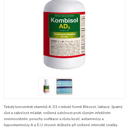
Tekutý koncentrát vitamínů A, D3 v tekuté formě.Březost, laktace, špatný
růst a zakrslost mláďat, snížená odolnost proti různým infekčním
onemocněním, poruchy osifikace a růstu kostí, avitaminózy a
hypovitaminózy A a D.U chovné drůbeže při snížené intenzitě snášky,