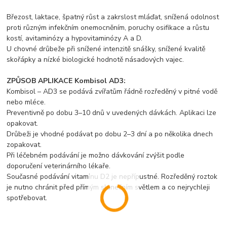
Březost, laktace, špatný růst a zakrslost mláďat, snížená odolnost
proti různým infekčním onemocněním, poruchy osifikace a růstu
kostí, avitaminózy a hypovitaminózy A a D.
U chovné drůbeže při snížené intenzitě snášky, snížené kvalitě
skořápky a nízké biologické hodnotě násadových vajec.
ZPŮSOB APLIKACE Kombisol AD3:
Kombisol – AD3 se podává zvířatům řádně rozředěný v pitné vodě
nebo mléce.
Preventivně po dobu 3–10 dnů v uvedených dávkách. Aplikaci lze
opakovat.
Drůbeži je vhodné podávat po dobu 2–3 dní a po několika dnech
zopakovat.
Při léčebném podávání je možno dávkování zvýšit podle
doporučení veterinárního lékaře.
Současné podávání vitaminu D2 je nepřípustné. Rozředěný roztok
je nutno chránit před přímým slunečním světlem a co nejrychleji
spotřebovat.