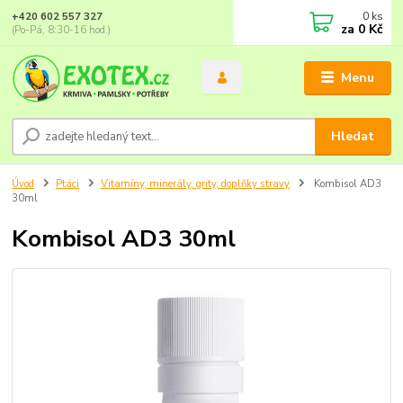
0
ks
+420 602 557 327
za
0 Kč
(Po-Pá, 8:30-16 hod.)
Menu
Hledat
Úvod
Ptáci
Vitamíny, minerály, grity, doplňky stravy
Kombisol AD3
30ml
Kombisol AD3 30ml