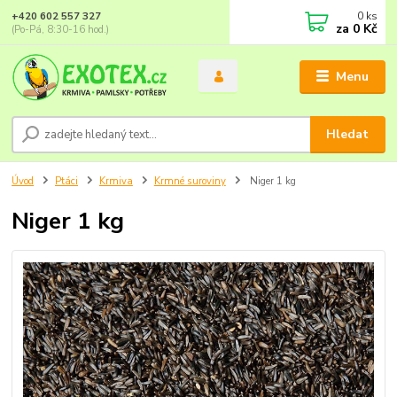
0
ks
+420 602 557 327
za
0 Kč
(Po-Pá, 8:30-16 hod.)
Menu
Hledat
Úvod
Ptáci
Krmiva
Krmné suroviny
Niger 1 kg
Niger 1 kg