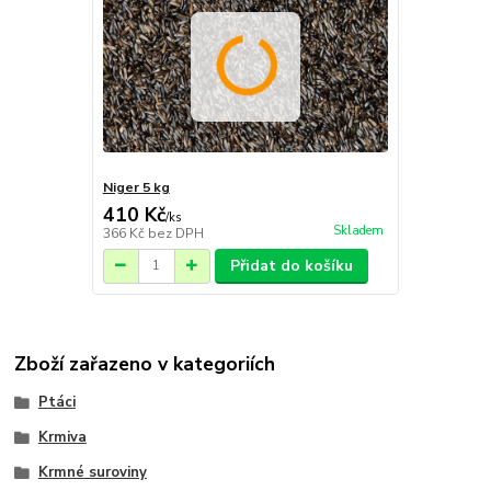
Niger 5 kg
410 Kč
/
ks
Skladem
366 Kč
bez DPH
Přidat do košíku
Zboží zařazeno v kategoriích
Ptáci
Krmiva
Krmné suroviny